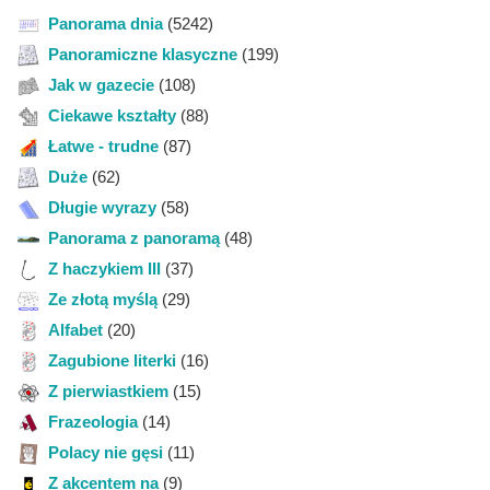
Panorama dnia
(5242)
Panoramiczne klasyczne
(199)
Jak w gazecie
(108)
Ciekawe kształty
(88)
Łatwe - trudne
(87)
Duże
(62)
Długie wyrazy
(58)
Panorama z panoramą
(48)
Z haczykiem III
(37)
Ze złotą myślą
(29)
Alfabet
(20)
Zagubione literki
(16)
Z pierwiastkiem
(15)
Frazeologia
(14)
Polacy nie gęsi
(11)
Z akcentem na
(9)