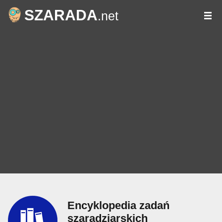
SZARADA
.net
Encyklopedia zadań
szaradziarskich