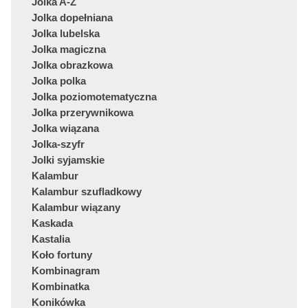
Jolka A-Ż
Jolka dopełniana
Jolka lubelska
Jolka magiczna
Jolka obrazkowa
Jolka polka
Jolka poziomotematyczna
Jolka przerywnikowa
Jolka wiązana
Jolka-szyfr
Jolki syjamskie
Kalambur
Kalambur szufladkowy
Kalambur wiązany
Kaskada
Kastalia
Koło fortuny
Kombinagram
Kombinatka
Konikówka