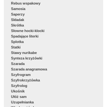
Rebus wspakowy
Samosia
Saperzy
Składak
Skrótka
Słowne hocki-klocki
Spadające literki
Splotka
Statki
Stawy nurikabe
Synteza krzyżówki
Szarada
Szarada anagramowa
Szyfrogram
Szyfrokrzyżówka
Szyfrolog
Ukośnik
Ułóż sam
Uzupełnianka