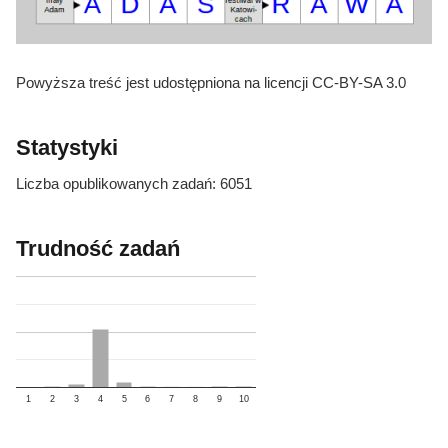
Powyższa treść jest udostępniona na licencji CC-BY-SA 3.0
Statystyki
Liczba opublikowanych zadań: 6051
Trudność zadań
1
2
3
4
5
6
7
8
9
10