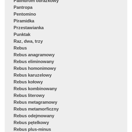
Palindrom obrazkowy
Pantropa
Pentomino
Piramidka
Przestawianka
Punktak
Raz, dwa, trzy
Rebus
Rebus anagramowy
Rebus eliminowany
Rebus homonimowy
Rebus karuzelowy
Rebus kołowy
Rebus kombinowany
Rebus literowy
Rebus metagramowy
Rebus metamorficzny
Rebus odejmowany
Rebus pętelkowy
Rebus plus-minus