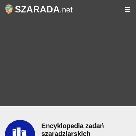
SZARADA
.net
Encyklopedia zadań
szaradziarskich