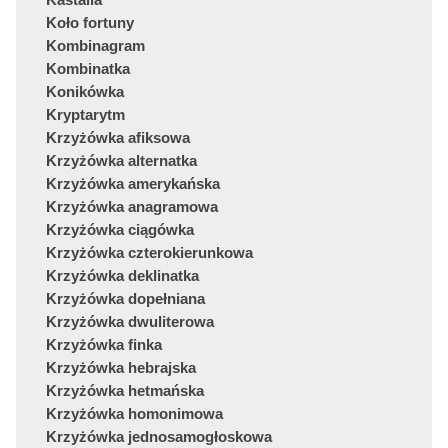
Koło fortuny
Kombinagram
Kombinatka
Konikówka
Kryptarytm
Krzyżówka afiksowa
Krzyżówka alternatka
Krzyżówka amerykańska
Krzyżówka anagramowa
Krzyżówka ciągówka
Krzyżówka czterokierunkowa
Krzyżówka deklinatka
Krzyżówka dopełniana
Krzyżówka dwuliterowa
Krzyżówka finka
Krzyżówka hebrajska
Krzyżówka hetmańska
Krzyżówka homonimowa
Krzyżówka jednosamogłoskowa