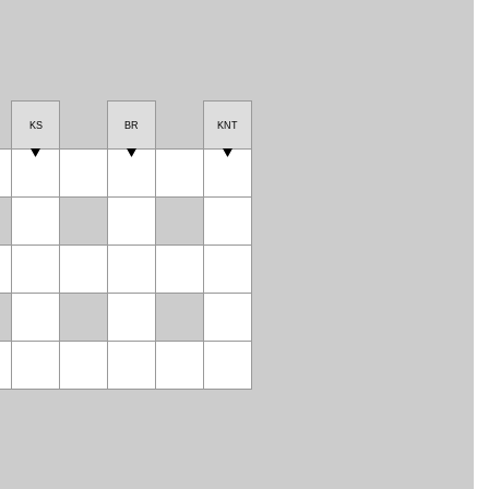
KS
BR
KNT