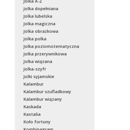
Jolka A-Ż
Jolka dopełniana
Jolka lubelska
Jolka magiczna
Jolka obrazkowa
Jolka polka
Jolka poziomotematyczna
Jolka przerywnikowa
Jolka wiązana
Jolka-szyfr
Jolki syjamskie
Kalambur
Kalambur szufladkowy
Kalambur wiązany
Kaskada
Kastalia
Koło fortuny
Kombinagram