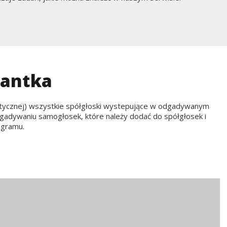
nantka
abetycznej) wszystkie spółgłoski wystepujące w odgadywanym
dgadywaniu samogłosek, które należy dodać do spółgłosek i
agramu.