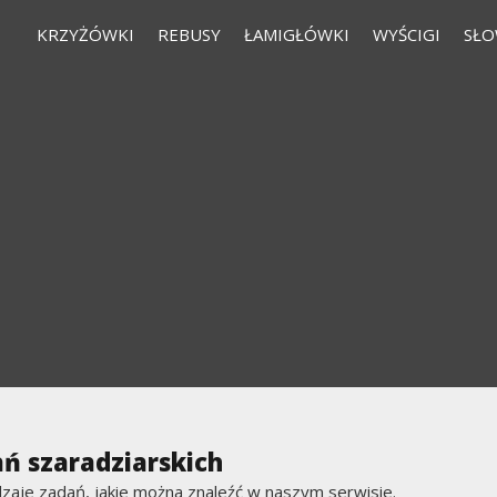
KRZYŻÓWKI
REBUSY
ŁAMIGŁÓWKI
WYŚCIGI
SŁO
ń szaradziarskich
dzaje zadań, jakie można znaleźć w naszym serwisie.