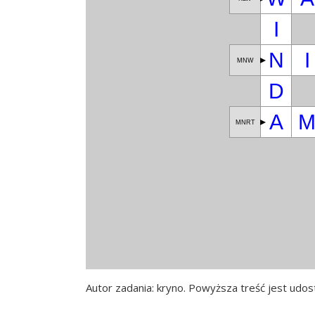
I
N
I
MNW
D
A
MNRT
Autor zadania: kryno. Powyższa treść jest udost