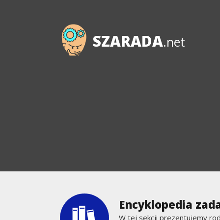
SZARADA
.net
Encyklopedia zada
W tej sekcji prezentujemy ro