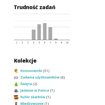
Trudność zadań
1
2
3
4
5
6
7
8
9
10
Kolekcje
Konsonantki
(31)
Zadania użytkowników
(6)
Święta
(2)
Jaskinie w Polsce
(1)
Kufer skarbów
(1)
Międzywojnie
(1)