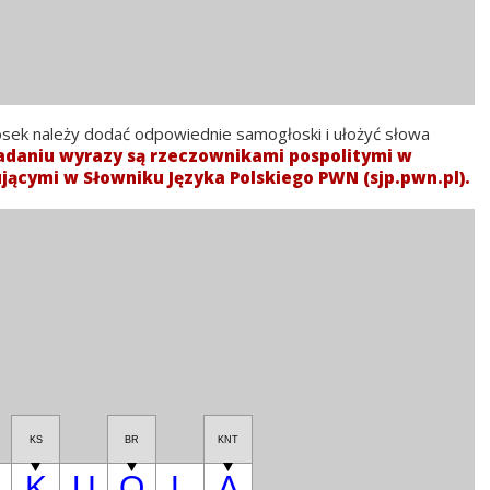
osek należy dodać odpowiednie samogłoski i ułożyć słowa
daniu wyrazy są rzeczownikami pospolitymi w
jącymi w Słowniku Języka Polskiego PWN (sjp.pwn.pl).
KS
BR
KNT
K
U
O
L
A