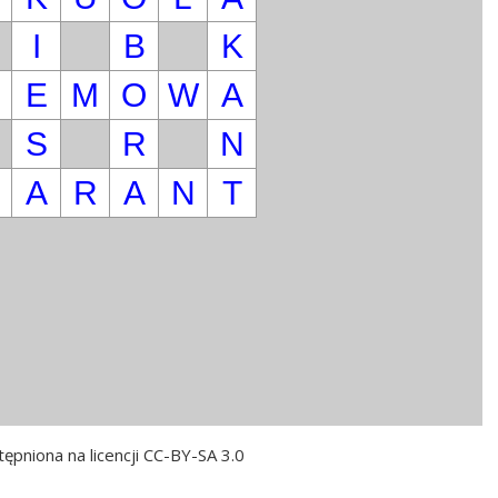
I
B
K
E
M
O
W
A
S
R
N
M
A
R
A
N
T
ępniona na licencji CC-BY-SA 3.0