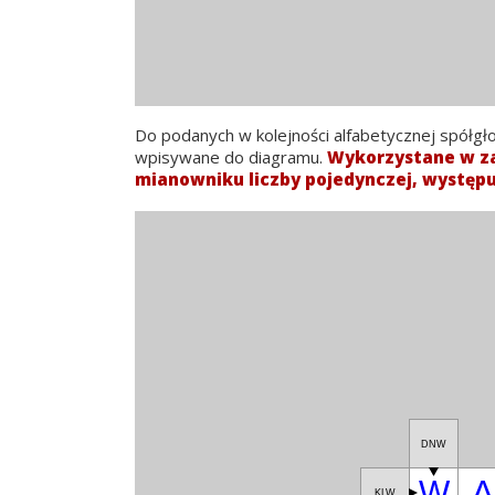
Do podanych w kolejności alfabetycznej spółgł
wpisywane do diagramu.
Wykorzystane w za
mianowniku liczby pojedynczej, występu
DNW
W
A
KLW