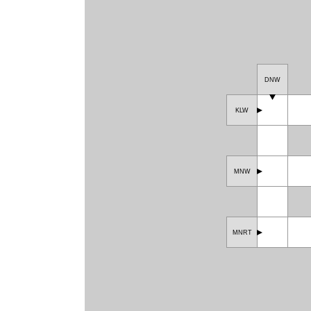
DNW
KLW
MNW
MNRT