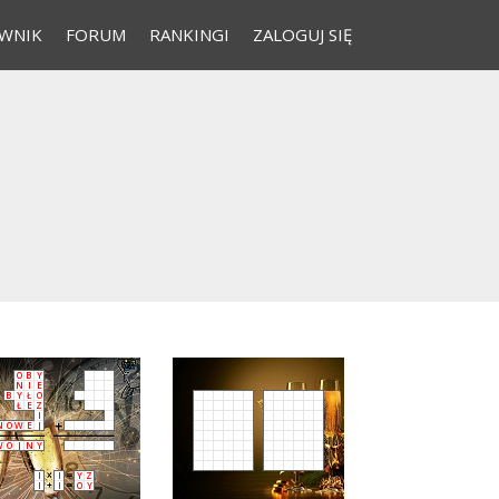
WNIK
FORUM
RANKINGI
ZALOGUJ SIĘ
O
B
Y
N
I
E
B
Y
Ł
O
Ł
E
Z
I
N
O
W
E
J
W
O
J
N
Y
I
I
Y
Z
I
I
O
Y