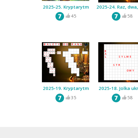
2025‑25. Kryptarytm
2025‑24. Raz, dwa,
7
7
45
58
B
A
L
E
T
Y
D
O
R
A
N
A
B
A
L
S
Y
L
W
E
S
T
R
O
W
Y
2025‑19. Kryptarytm
2025‑18. Jolka uk
7
7
35
58