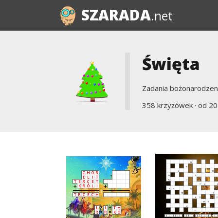
SZARADA
.net
Święta
Zadania bożonarodzen
358 krzyżówek · od
20
13
16
C
H
Ó
R
4
18
E
L
I
T
20
9
T
E
R
C
E
T
14
3
K
R
Ó
L
I
7
0
5
6
10
12
T
R
Z
E
C
H
19
1
8
11
17
21
15
L
L
T
H
2
R
R
K
Ó
22
-