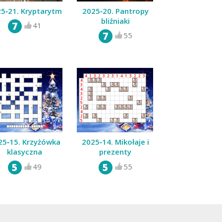
5‑21. Kryptarytm
2025‑20. Pantropy
bliźniaki
7
41
7
55
4
1
3
2
3
2
3
1
4
1
3
2
2
3
1
10
4
3
6
5
14
4
3
3
12
2
4
5
0
2
7
11
4
3
2
5
8
25‑15. Krzyżówka
2025‑14. Mikołaje i
klasyczna
prezenty
5
5
49
55