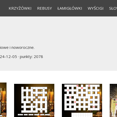
KRZYŻÓWKI
REBUSY
ŁAMIGŁÓWKI
WYŚCIGI
SŁO
iowe i noworoczne.
24-12-05
· punkty: 2078
N
O
W
11
20
Y
1
19
6
4
9
3
R
16
8
10
O
17
2
0
K
7
21
5
13
12
18
15
14
-