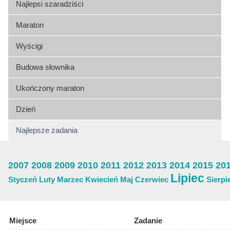
Najlepsi szaradziści
Maraton
Wyścigi
Budowa słownika
Ukończony maraton
Dzień
Najlepsze zadania
2007
2008
2009
2010
2011
2012
2013
2014
2015
20
Lipiec
Styczeń
Luty
Marzec
Kwiecień
Maj
Czerwiec
Sierpi
Miejsce
Zadanie