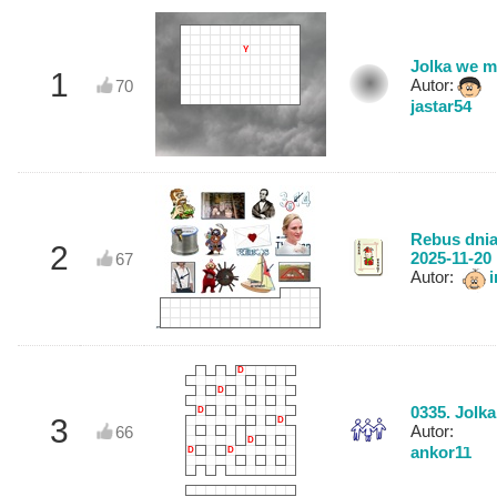
Y
Jolka we m
1
Autor:
70
jastar54
Rebus dni
2
2025‑11‑20
67
Autor:
i
D
D
0335. Jolka
D
3
D
Autor:
66
D
ankor11
D
D