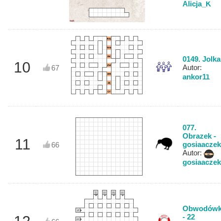
Alicja_K
0149. Jolka
10
Autor:
67
ankor11
077.
Obrazek -
11
gosiaaczek
66
Autor:
gosiaaczek
Ktoś
A to
Ahoj,
A to
to
dobre!
kolego!
dobre!
widzi?
Obwodów
Hop
Hop!
- 22
A to
dobre!