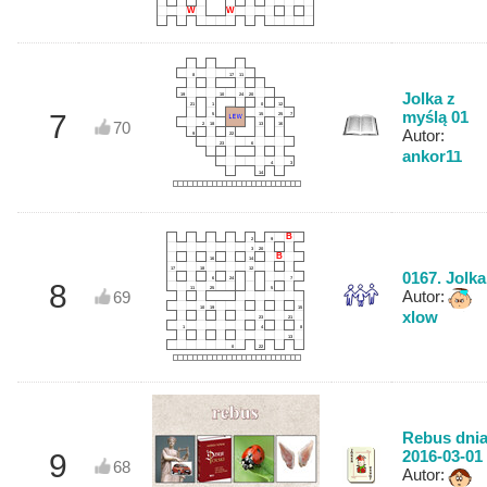
W
W
8
17
11
Jolka z
19
10
24
20
21
1
0
12
myślą 01
7
5
15
25
7
70
2
18
13
16
Autor:
9
22
23
6
ankor11
4
3
14
B
2
9
3
20
B
16
14
17
18
12
0167. Jolka
6
24
7
8
11
25
5
Autor:
69
10
19
15
xlow
23
21
1
4
8
13
0
22
Rebus dni
2016-03-01
9
68
Autor: