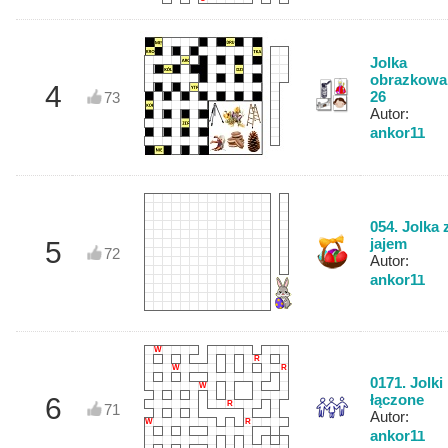
Jolka
obrazkowa
4
26
73
Autor:
ankor11
054. Jolka 
jajem
5
72
Autor:
ankor11
W
R
W
R
0171. Jolki
W
łączone
6
R
71
Autor:
W
R
ankor11