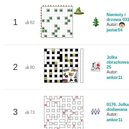
Namioty i
drzewa 03
1
82
Autor:
jastar54
Jolka
obrazkowa
2
25
80
Autor:
ankor11
H
Ż
R
U
G
0176. Jolka
M
J
dodawana
3
O
L
73
W
R
Autor:
C
ankor11
N
K
L
Z
K
D
U