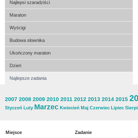
Najlepsi szaradziści
Maraton
Wyścigi
Budowa słownika
Ukończony maraton
Dzień
Najlepsze zadania
2
2007
2008
2009
2010
2011
2012
2013
2014
2015
Marzec
Styczeń
Luty
Kwiecień
Maj
Czerwiec
Lipiec
Sierp
Miejsce
Zadanie