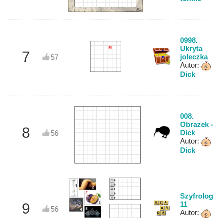
0998.
Ukryta
M
7
joleczka
57
Autor:
Dick
008.
Obrazek -
8
Dick
56
Autor:
Dick
Udało
Ci się!
Tu są
napisy!
A to
dobre!
Szyfrolog
A
kuku!
Ktoś
to
widzi?
11
9
56
Autor: