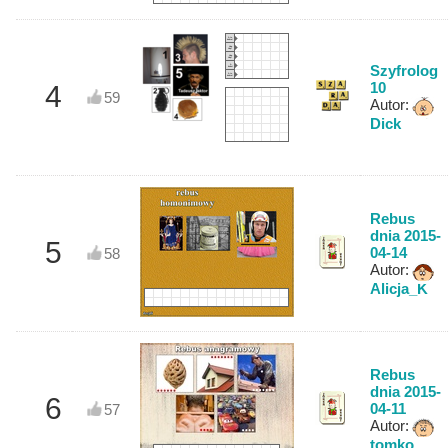
A to
dobre!
Hop
Hop!
Hop
Hop!
Szyfrolog
A
kuku!
A to
dobre!
10
4
59
Autor:
Dick
Rebus
dnia 2015-
5
04-14
58
Autor:
Alicja_K
Rebus
dnia 2015-
6
04-11
57
Autor:
tomko