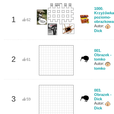
Tu są
Ktoś
Ktoś
No
Tu są
napisy!
to
to
brawo!
napisy!
widzi?
widzi?
1000.
Krzyżówka
poziomo-
1
62
obrazkowa
Autor:
Dick
001.
Obrazek -
2
tomko
61
Autor:
tomko
003.
Obrazek -
3
Dick
59
Autor:
Dick