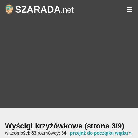
SZARADA
.net
Wyścigi krzyżówkowe
(strona 3/9)
wiadomości:
83
rozmówcy:
34
przejdź do początku wątku »