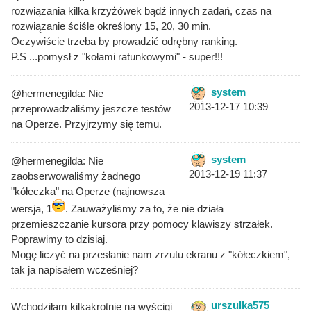
rozwiązania kilka krzyżówek bądź innych zadań, czas na
rozwiązanie ściśle określony 15, 20, 30 min.
Oczywiście trzeba by prowadzić odrębny ranking.
P.S ...pomysł z "kołami ratunkowymi" - super!!!
system
@hermenegilda: Nie
2013-12-17 10:39
przeprowadzaliśmy jeszcze testów
na Operze. Przyjrzymy się temu.
system
@hermenegilda: Nie
2013-12-19 11:37
zaobserwowaliśmy żadnego
"kółeczka" na Operze (najnowsza
wersja, 1
. Zauważyliśmy za to, że nie działa
przemieszczanie kursora przy pomocy klawiszy strzałek.
Poprawimy to dzisiaj.
Mogę liczyć na przesłanie nam zrzutu ekranu z "kółeczkiem",
tak ja napisałem wcześniej?
urszulka575
Wchodziłam kilkakrotnie na wyścigi