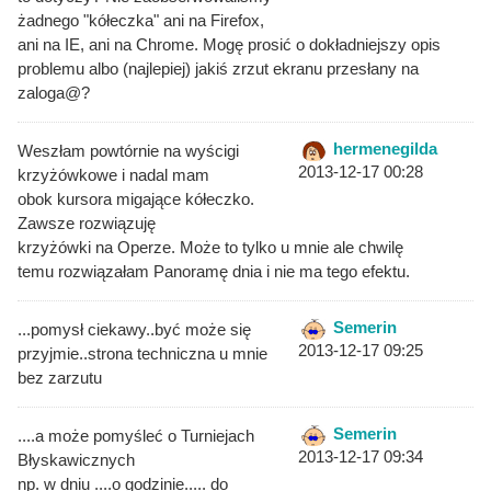
żadnego "kółeczka" ani na Firefox,
ani na IE, ani na Chrome. Mogę prosić o dokładniejszy opis
problemu albo (najlepiej) jakiś zrzut ekranu przesłany na
zaloga@?
hermenegilda
Weszłam powtórnie na wyścigi
2013-12-17 00:28
krzyżówkowe i nadal mam
obok kursora migające kółeczko.
Zawsze rozwiązuję
krzyżówki na Operze. Może to tylko u mnie ale chwilę
temu rozwiązałam Panoramę dnia i nie ma tego efektu.
Semerin
...pomysł ciekawy..być może się
2013-12-17 09:25
przyjmie..strona techniczna u mnie
bez zarzutu
Semerin
....a może pomyśleć o Turniejach
2013-12-17 09:34
Błyskawicznych
np. w dniu ....o godzinie..... do