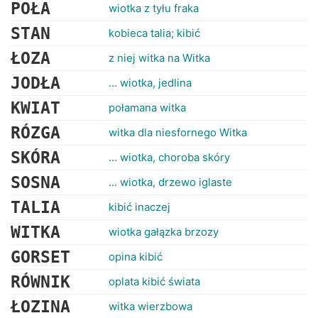
RANKINGI
POŁA
wiotka z tyłu fraka
STAN
kobieca talia; kibić
ŁOZA
z niej witka na Witka
JODŁA
... wiotka, jedlina
KWIAT
połamana witka
RÓZGA
witka dla niesfornego Witka
SKÓRA
... wiotka, choroba skóry
SOSNA
... wiotka, drzewo iglaste
TALIA
kibić inaczej
WITKA
wiotka gałązka brzozy
GORSET
opina kibić
RÓWNIK
oplata kibić świata
ŁOZINA
witka wierzbowa