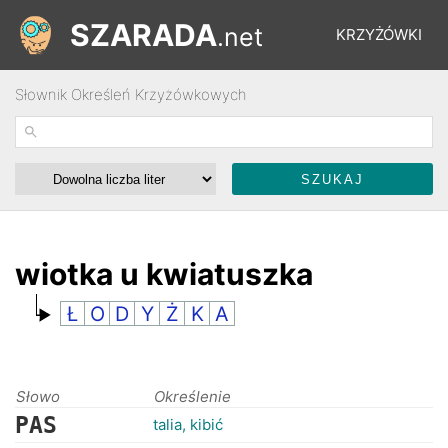
SZARADA
.net
KRZYŻÓWKI
Słownik Określeń Krzyżówkowych
REBUSY
ŁAMIGŁÓWKI
WYŚCIGI
wiotka u kwiatuszka
Ł
O
D
Y
Ż
K
A
SŁOWNIK
FORUM
Słowo
Określenie
PAS
talia, kibić