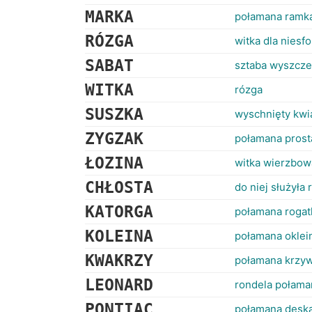
MARKA
połamana ramk
RÓZGA
witka dla niesf
SABAT
sztaba wyszcze
WITKA
rózga
SUSZKA
wyschnięty kwi
ZYGZAK
połamana prost
ŁOZINA
witka wierzbow
CHŁOSTA
do niej służyła 
KATORGA
połamana rogat
KOLEINA
połamana oklei
KWAKRZY
połamana krzy
LEONARD
rondela połama
PONTIAC
połamana deska