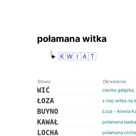
połamana witka
K
W
I
A
T
Słowo
Określenie
WIĆ
cienka gałązka,
ŁOZA
z niej witka na 
BUYNO
Łoza - Aniela 
KAWAŁ
połamana ławk
LOCHA
połamana olcha