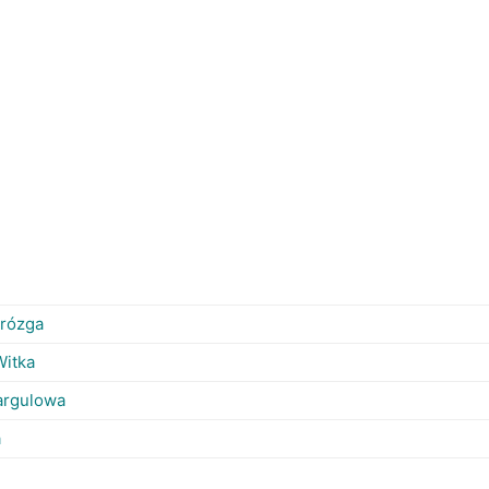
 rózga
Witka
Kargulowa
a