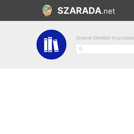
SZARADA
.net
Słownik Określeń Krzyżówk