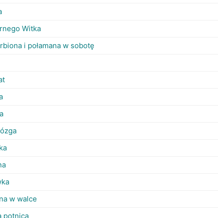
a
ornego Witka
rbiona i połamana w sobotę
at
a
a
rózga
ka
na
wka
na w walce
 potnica