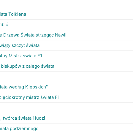
iata Tolkiena
kibić
ie Drzewa Świata strzegąc Nawii
ewiąty szczyt świata
otny Mistrz świata F1
biskupów z całego świata
iata według Kiepskich"
ięciokrotny mistrz świata F1
, twórca świata i ludzi
wiata podziemnego