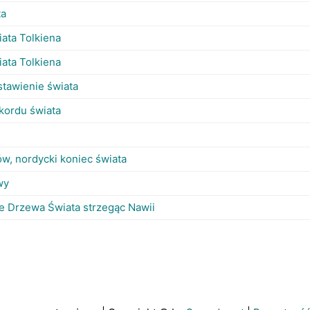
ta
iata Tolkiena
iata Tolkiena
tawienie świata
ekordu świata
w, nordycki koniec świata
wy
ie Drzewa Świata strzegąc Nawii