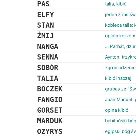
PAS
talia, kibić
ELFY
jedna z ras św
STAN
kobieca talia; 
ŻMIJ
oplata korzen
NANGA
... Parbat, dzi
SENNA
Ayrton, trzykr
SOBÓR
zgromadzenie 
TALIA
kibić inaczej
BOCZEK
grubas ze "Św
FANGIO
Juan Manuel, p
GORSET
opina kibić
MARDUK
babiloński bóg
OZYRYS
egipski bóg ś