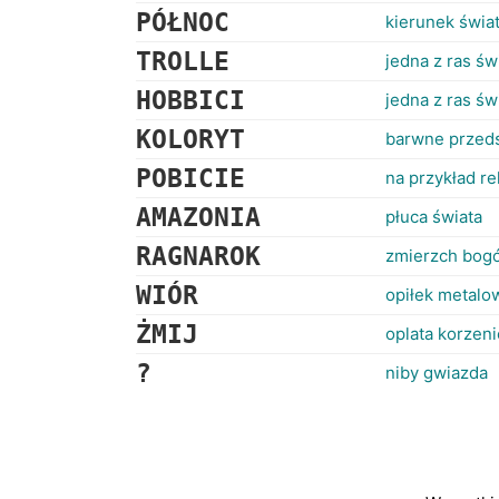
PÓŁNOC
kierunek świa
TROLLE
jedna z ras św
HOBBICI
jedna z ras św
KOLORYT
barwne przeds
POBICIE
na przykład r
AMAZONIA
płuca świata
RAGNAROK
zmierzch bogó
WIÓR
opiłek metalo
ŻMIJ
oplata korzen
?
niby gwiazda