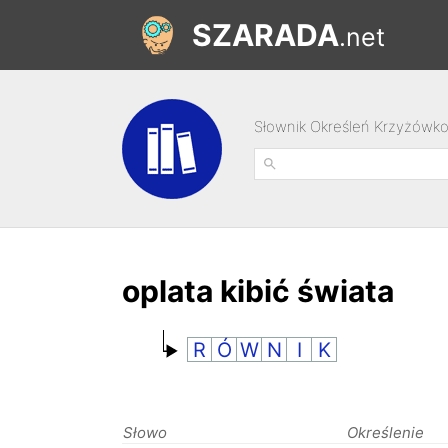
SZARADA
.net
Słownik Określeń Krzyżówk
oplata kibić świata
R
Ó
W
N
I
K
Słowo
Określenie