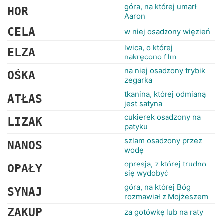
góra, na której umarł
HOR
Aaron
CELA
w niej osadzony więzień
lwica, o której
ELZA
nakręcono film
na niej osadzony trybik
OŚKA
zegarka
tkanina, której odmianą
ATŁAS
jest satyna
cukierek osadzony na
LIZAK
patyku
szlam osadzony przez
NANOS
wodę
opresja, z której trudno
OPAŁY
się wydobyć
góra, na której Bóg
SYNAJ
rozmawiał z Mojżeszem
ZAKUP
za gotówkę lub na raty