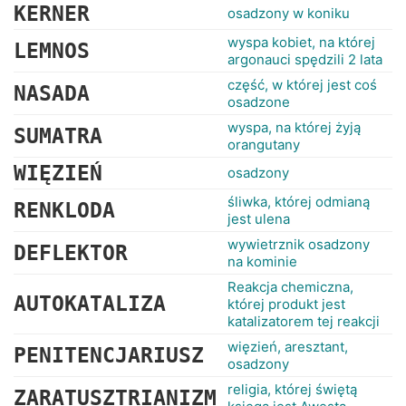
KERNER
osadzony w koniku
wyspa kobiet, na której
LEMNOS
argonauci spędzili 2 lata
część, w której jest coś
NASADA
osadzone
wyspa, na której żyją
SUMATRA
orangutany
WIĘZIEŃ
osadzony
śliwka, której odmianą
RENKLODA
jest ulena
wywietrznik osadzony
DEFLEKTOR
na kominie
Reakcja chemiczna,
AUTOKATALIZA
której produkt jest
katalizatorem tej reakcji
więzień, aresztant,
PENITENCJARIUSZ
osadzony
religia, której świętą
ZARATUSZTRIANIZM