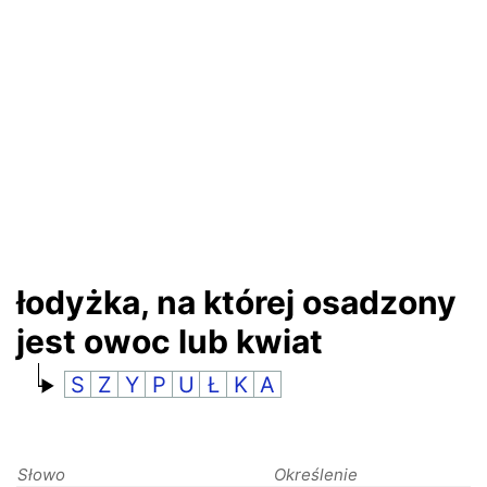
RANKINGI
łodyżka, na której osadzony
jest owoc lub kwiat
S
Z
Y
P
U
Ł
K
A
Słowo
Określenie