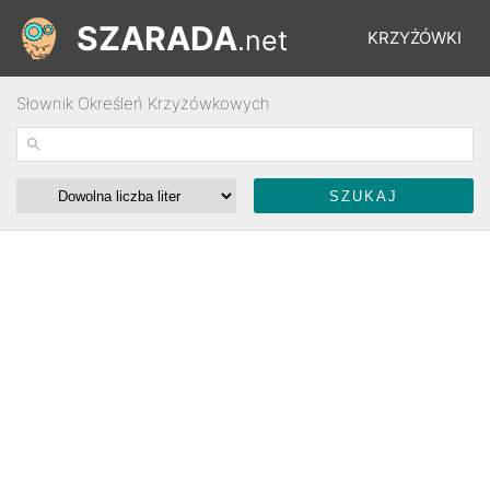
SZARADA
.net
KRZYŻÓWKI
Słownik Określeń Krzyżówkowych
REBUSY
ŁAMIGŁÓWKI
WYŚCIGI
SŁOWNIK
FORUM