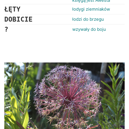
księgą jest Awesta
ŁĘTY
łodygi ziemniaków
DOBICIE
łodzi do brzegu
?
wzywały do boju