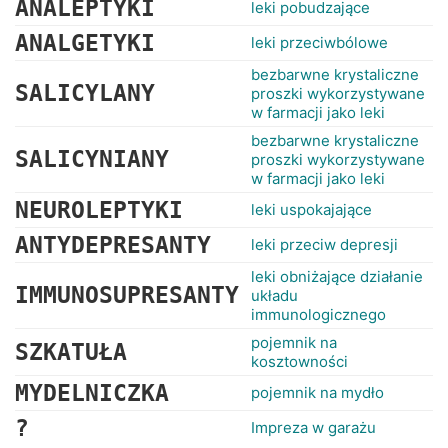
ANALEPTYKI
leki pobudzające
ANALGETYKI
leki przeciwbólowe
bezbarwne krystaliczne
SALICYLANY
proszki wykorzystywane
w farmacji jako leki
bezbarwne krystaliczne
SALICYNIANY
proszki wykorzystywane
w farmacji jako leki
NEUROLEPTYKI
leki uspokajające
ANTYDEPRESANTY
leki przeciw depresji
leki obniżające działanie
IMMUNOSUPRESANTY
układu
immunologicznego
pojemnik na
SZKATUŁA
kosztowności
MYDELNICZKA
pojemnik na mydło
?
Impreza w garażu