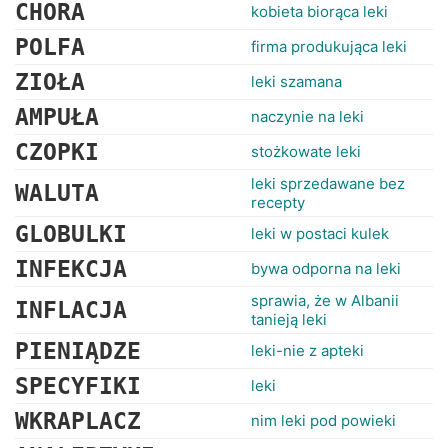
RANKINGI
CHORA
kobieta biorąca leki
POLFA
firma produkująca leki
ZIOŁA
leki szamana
AMPUŁA
naczynie na leki
CZOPKI
stożkowate leki
leki sprzedawane bez
WALUTA
recepty
GLOBULKI
leki w postaci kulek
INFEKCJA
bywa odporna na leki
sprawia, że w Albanii
INFLACJA
tanieją leki
PIENIĄDZE
leki-nie z apteki
SPECYFIKI
leki
WKRAPLACZ
nim leki pod powieki