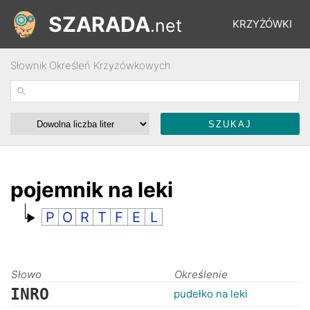
SZARADA
.net
KRZYŻÓWKI
Słownik Określeń Krzyżówkowych
REBUSY
ŁAMIGŁÓWKI
WYŚCIGI
pojemnik na leki
P
O
R
T
F
E
L
SŁOWNIK
FORUM
Słowo
Określenie
INRO
pudełko na leki