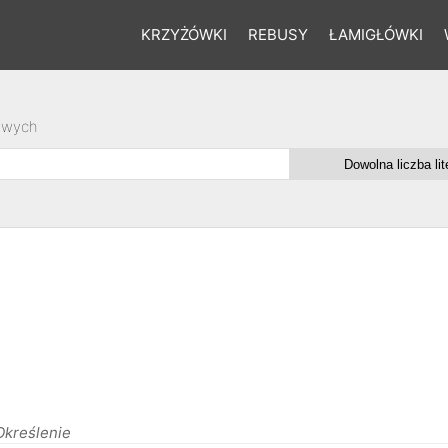
KRZYŻÓWKI
REBUSY
ŁAMIGŁÓWKI
owych
Określenie