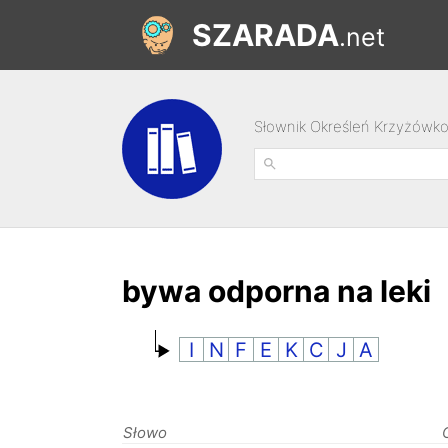
SZARADA
.net
Słownik Określeń Krzyżówk
bywa odporna na leki
I
N
F
E
K
C
J
A
Słowo