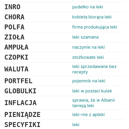
RANKINGI
INRO
pudełko na leki
CHORA
kobieta biorąca leki
POLFA
firma produkująca leki
ZIOŁA
leki szamana
AMPUŁA
naczynie na leki
CZOPKI
stożkowate leki
leki sprzedawane bez
WALUTA
recepty
PORTFEL
pojemnik na leki
GLOBULKI
leki w postaci kulek
sprawia, że w Albanii
INFLACJA
tanieją leki
PIENIĄDZE
leki-nie z apteki
SPECYFIKI
leki