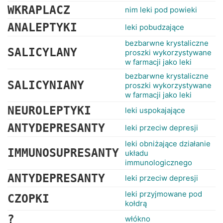
WKRAPLACZ
nim leki pod powieki
ANALEPTYKI
leki pobudzające
bezbarwne krystaliczne
SALICYLANY
proszki wykorzystywane
w farmacji jako leki
bezbarwne krystaliczne
SALICYNIANY
proszki wykorzystywane
w farmacji jako leki
NEUROLEPTYKI
leki uspokajające
ANTYDEPRESANTY
leki przeciw depresji
leki obniżające działanie
IMMUNOSUPRESANTY
układu
immunologicznego
ANTYDEPRESANTY
leki przeciw depresji
leki przyjmowane pod
CZOPKI
kołdrą
?
włókno