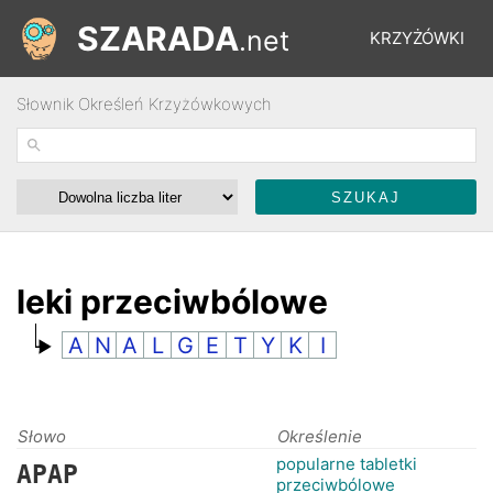
SZARADA
.net
KRZYŻÓWKI
Słownik Określeń Krzyżówkowych
REBUSY
ŁAMIGŁÓWKI
WYŚCIGI
leki przeciwbólowe
A
N
A
L
G
E
T
Y
K
I
SŁOWNIK
FORUM
Słowo
Określenie
popularne tabletki
APAP
przeciwbólowe