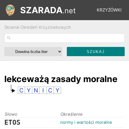
SZARADA
.net
KRZYŻÓWKI
Słownik Określeń Krzyżówkowych
REBUSY
ŁAMIGŁÓWKI
WYŚCIGI
lekceważą zasady moralne
C
Y
N
I
C
Y
SŁOWNIK
FORUM
Słowo
Określenie
ETOS
normy i wartości moralne