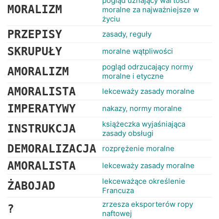
pogląd uznający wartości
MORALIZM
moralne za najważniejsze w
życiu
PRZEPISY
zasady, reguły
SKRUPUŁY
moralne wątpliwości
pogląd odrzucający normy
AMORALIZM
moralne i etyczne
AMORALISTA
lekceważy zasady moralne
IMPERATYWY
nakazy, normy moralne
książeczka wyjaśniająca
INSTRUKCJA
zasady obsługi
DEMORALIZACJA
rozprężenie moralne
AMORALISTA
lekceważy zasady moralne
lekceważące określenie
ŻABOJAD
Francuza
zrzesza eksporterów ropy
?
naftowej