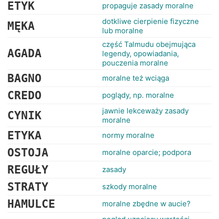
RANKINGI
ETYK
propaguje zasady moralne
dotkliwe cierpienie fizyczne
MĘKA
lub moralne
część Talmudu obejmująca
AGADA
legendy, opowiadania,
pouczenia moralne
BAGNO
moralne też wciąga
CREDO
poglądy, np. moralne
jawnie lekceważy zasady
CYNIK
moralne
ETYKA
normy moralne
OSTOJA
moralne oparcie; podpora
REGUŁY
zasady
STRATY
szkody moralne
HAMULCE
moralne zbędne w aucie?