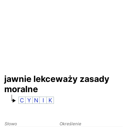
RANKINGI
jawnie lekceważy zasady
moralne
C
Y
N
I
K
Słowo
Określenie