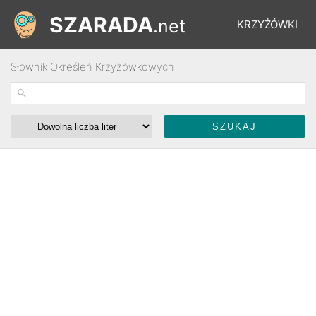
SZARADA
.net
KRZYŻÓWKI
Słownik Określeń Krzyżówkowych
REBUSY
ŁAMIGŁÓWKI
WYŚCIGI
SŁOWNIK
FORUM