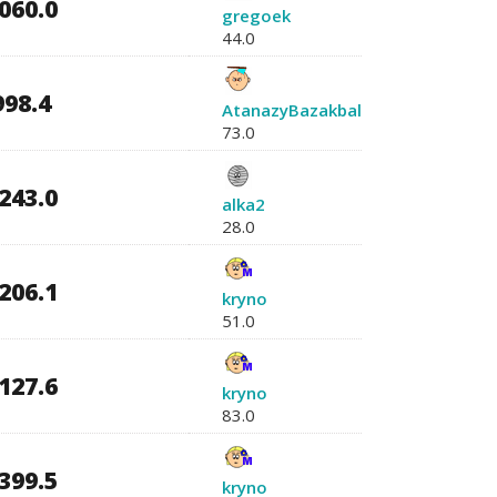
060.0
gregoek
44.0
998.4
AtanazyBazakbal
73.0
243.0
alka2
28.0
206.1
kryno
51.0
127.6
kryno
83.0
399.5
kryno