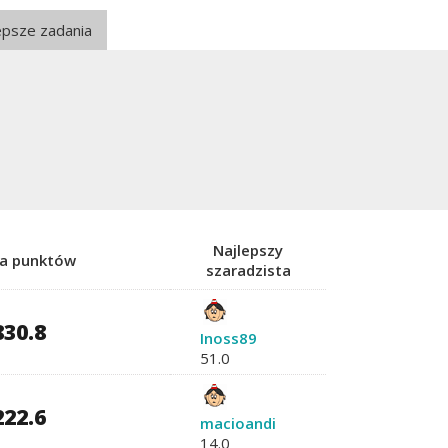
epsze zadania
Najlepszy
ba punktów
szaradzista
830.8
Inoss89
51.0
222.6
macioandi
14.0