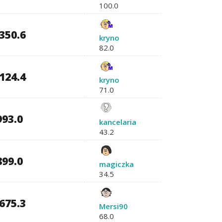
100.0
350.6
kryno
82.0
124.4
kryno
71.0
993.0
kancelaria
43.2
899.0
magiczka
34.5
675.3
Mersi90
68.0