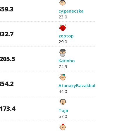
559.3
cyganeczka
23.0
932.7
zeptop
29.0
205.5
Karinho
74.9
854.2
AtanazyBazakbal
44.0
173.4
Toja
57.0