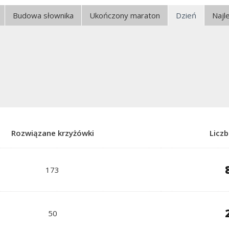
Budowa słownika
Ukończony maraton
Dzień
Najl
Rozwiązane krzyżówki
Licz
173
50