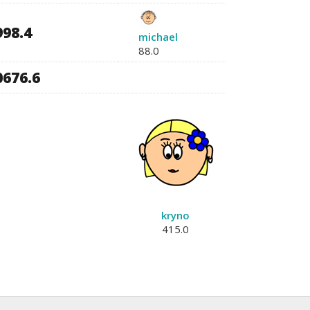
998.4
michael
88.0
0676.6
kryno
415.0