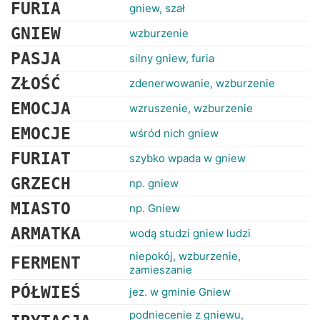
RANKINGI
FURIA
gniew, szał
GNIEW
wzburzenie
PASJA
silny gniew, furia
ZŁOŚĆ
zdenerwowanie, wzburzenie
EMOCJA
wzruszenie, wzburzenie
EMOCJE
wśród nich gniew
FURIAT
szybko wpada w gniew
GRZECH
np. gniew
MIASTO
np. Gniew
ARMATKA
wodą studzi gniew ludzi
niepokój, wzburzenie,
FERMENT
zamieszanie
PÓŁWIEŚ
jez. w gminie Gniew
podniecenie z gniewu,