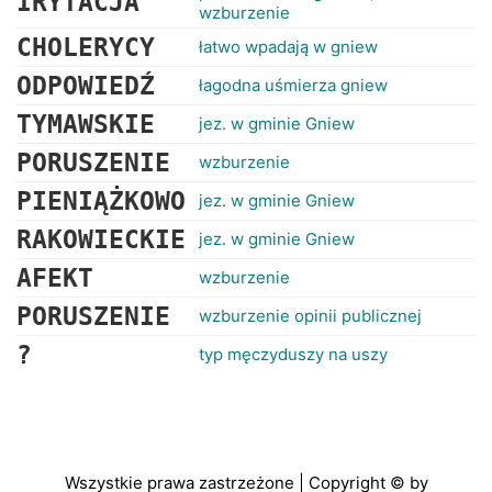
IRYTACJA
wzburzenie
CHOLERYCY
łatwo wpadają w gniew
ODPOWIEDŹ
łagodna uśmierza gniew
TYMAWSKIE
jez. w gminie Gniew
PORUSZENIE
wzburzenie
PIENIĄŻKOWO
jez. w gminie Gniew
RAKOWIECKIE
jez. w gminie Gniew
AFEKT
wzburzenie
PORUSZENIE
wzburzenie opinii publicznej
?
typ męczyduszy na uszy
Wszystkie prawa zastrzeżone | Copyright © by