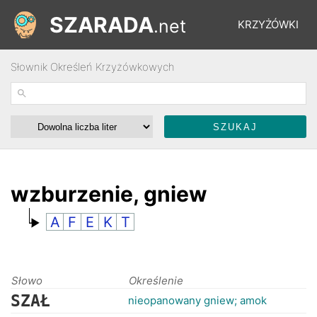
SZARADA
.net
KRZYŻÓWKI
Słownik Określeń Krzyżówkowych
REBUSY
ŁAMIGŁÓWKI
WYŚCIGI
wzburzenie, gniew
A
F
E
K
T
SŁOWNIK
FORUM
Słowo
Określenie
SZAŁ
nieopanowany gniew; amok