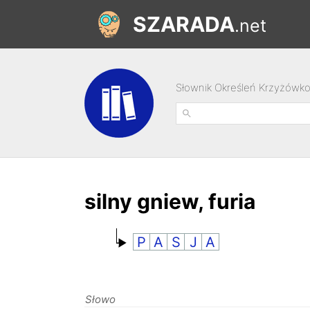
SZARADA
.net
Słownik Określeń Krzyżówk
silny gniew, furia
P
A
S
J
A
Słowo