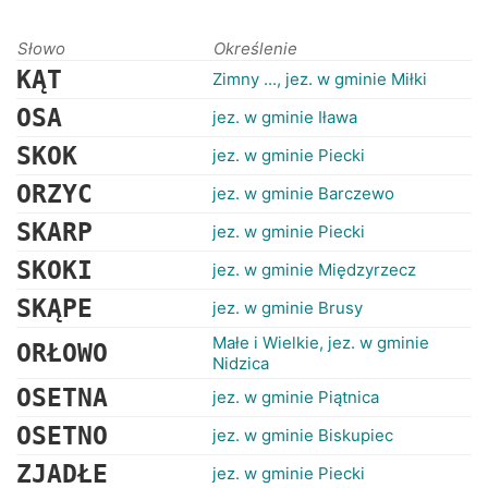
RANKINGI
Słowo
Określenie
KĄT
Zimny ..., jez. w gminie Miłki
OSA
jez. w gminie Iława
SKOK
jez. w gminie Piecki
ORZYC
jez. w gminie Barczewo
SKARP
jez. w gminie Piecki
SKOKI
jez. w gminie Międzyrzecz
SKĄPE
jez. w gminie Brusy
Małe i Wielkie, jez. w gminie
ORŁOWO
Nidzica
OSETNA
jez. w gminie Piątnica
OSETNO
jez. w gminie Biskupiec
ZJADŁE
jez. w gminie Piecki