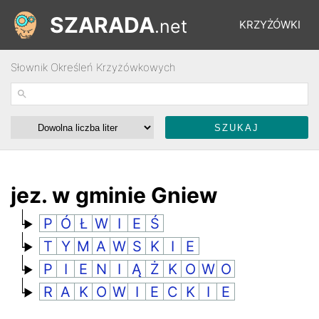
SZARADA
.net
KRZYŻÓWKI
Słownik Określeń Krzyżówkowych
REBUSY
ŁAMIGŁÓWKI
WYŚCIGI
jez. w gminie Gniew
P
Ó
Ł
W
I
E
Ś
SŁOWNIK
T
Y
M
A
W
S
K
I
E
P
I
E
N
I
Ą
Ż
K
O
W
O
FORUM
R
A
K
O
W
I
E
C
K
I
E