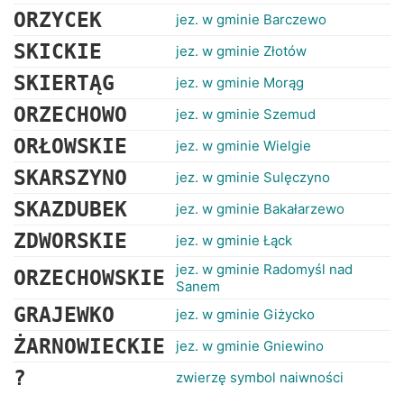
ORZYCEK
jez. w gminie Barczewo
SKICKIE
jez. w gminie Złotów
SKIERTĄG
jez. w gminie Morąg
ORZECHOWO
jez. w gminie Szemud
ORŁOWSKIE
jez. w gminie Wielgie
SKARSZYNO
jez. w gminie Sulęczyno
SKAZDUBEK
jez. w gminie Bakałarzewo
ZDWORSKIE
jez. w gminie Łąck
jez. w gminie Radomyśl nad
ORZECHOWSKIE
Sanem
GRAJEWKO
jez. w gminie Giżycko
ŻARNOWIECKIE
jez. w gminie Gniewino
?
zwierzę symbol naiwności