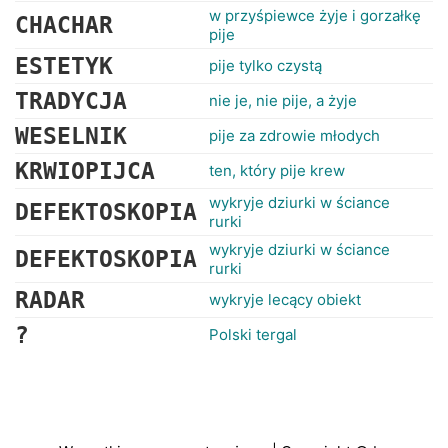
w przyśpiewce żyje i gorzałkę
CHACHAR
pije
ESTETYK
pije tylko czystą
TRADYCJA
nie je, nie pije, a żyje
WESELNIK
pije za zdrowie młodych
KRWIOPIJCA
ten, który pije krew
wykryje dziurki w ściance
DEFEKTOSKOPIA
rurki
wykryje dziurki w ściance
DEFEKTOSKOPIA
rurki
RADAR
wykryje lecący obiekt
?
Polski tergal