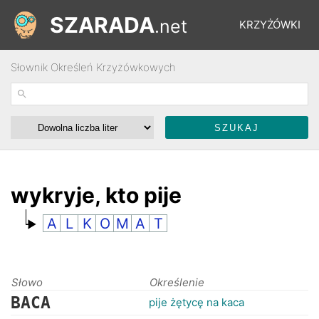
SZARADA
.net
KRZYŻÓWKI
Słownik Określeń Krzyżówkowych
REBUSY
ŁAMIGŁÓWKI
WYŚCIGI
wykryje, kto pije
A
L
K
O
M
A
T
SŁOWNIK
FORUM
Słowo
Określenie
BACA
pije żętycę na kaca