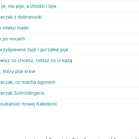
 je, nie pije, a chodzi i bije
ierzak z dobranocki
e mleko matki
je po nocach
rzyśpiewce żyje i gorzałkę pije
isz co chcesz, robisz co ci każą
, który pije krew
ierzak, co macha ogonem
ierzak Schrödingera
eszkaniec nowej Kaledonii