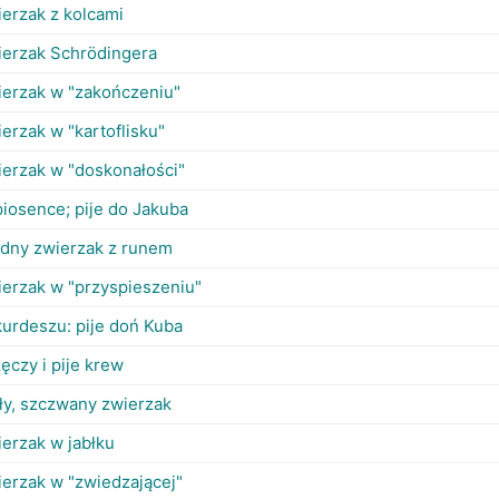
ierzak z kolcami
ierzak Schrödingera
ierzak w "zakończeniu"
erzak w "kartoflisku"
ierzak w "doskonałości"
piosence; pije do Jakuba
ędny zwierzak z runem
ierzak w "przyspieszeniu"
kurdeszu: pije doń Kuba
ęczy i pije krew
ły, szczwany zwierzak
ierzak w jabłku
ierzak w "zwiedzającej"