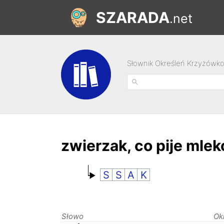
SZARADA
.net
Słownik Określeń Krzyżówk
zwierzak, co pije mlek
S
S
A
K
Słowo
Ok