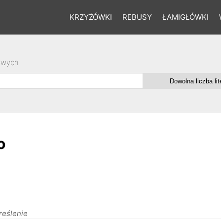
KRZYŻÓWKI
REBUSY
ŁAMIGŁÓWKI
owych
o
reślenie