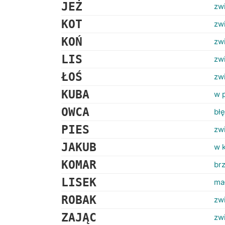
JEŻ
zw
KOT
zw
KOŃ
zw
LIS
zwi
ŁOŚ
zw
KUBA
w 
OWCA
bł
PIES
zw
JAKUB
w 
KOMAR
brz
LISEK
ma
ROBAK
zw
ZAJĄC
zw