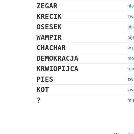
ZEGAR
nie
KRECIK
zw
OSESEK
pij
WAMPIR
pi
CHACHAR
w p
DEMOKRACJA
mów
KRWIOPIJCA
ten
PIES
zw
KOT
zw
?
mi