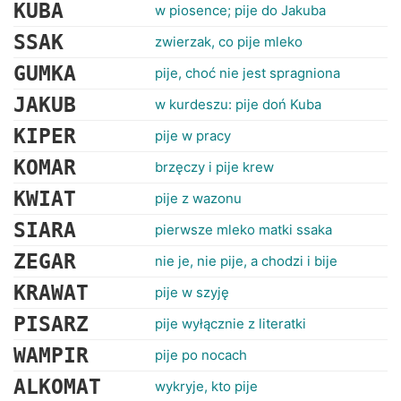
RANKINGI
KUBA
w piosence; pije do Jakuba
SSAK
zwierzak, co pije mleko
GUMKA
pije, choć nie jest spragniona
JAKUB
w kurdeszu: pije doń Kuba
KIPER
pije w pracy
KOMAR
brzęczy i pije krew
KWIAT
pije z wazonu
SIARA
pierwsze mleko matki ssaka
ZEGAR
nie je, nie pije, a chodzi i bije
KRAWAT
pije w szyję
PISARZ
pije wyłącznie z literatki
WAMPIR
pije po nocach
ALKOMAT
wykryje, kto pije