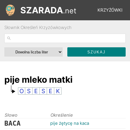
SZARADA
.net
KRZYŻÓWKI
Słownik Określeń Krzyżówkowych
REBUSY
ŁAMIGŁÓWKI
WYŚCIGI
pije mleko matki
O
S
E
S
E
K
SŁOWNIK
FORUM
Słowo
Określenie
BACA
pije żętycę na kaca