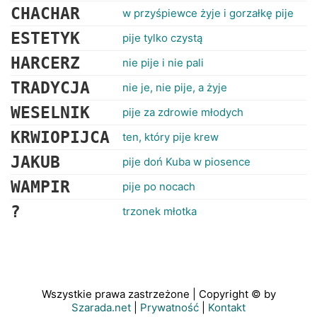
CHACHAR
w przyśpiewce żyje i gorzałkę pije
ESTETYK
pije tylko czystą
HARCERZ
nie pije i nie pali
TRADYCJA
nie je, nie pije, a żyje
WESELNIK
pije za zdrowie młodych
KRWIOPIJCA
ten, który pije krew
JAKUB
pije doń Kuba w piosence
WAMPIR
pije po nocach
?
trzonek młotka
Wszystkie prawa zastrzeżone | Copyright © by
Szarada.net
|
Prywatność
|
Kontakt