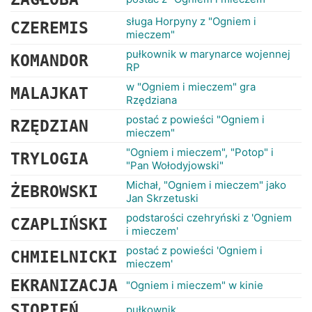
sługa Horpyny z "Ogniem i
CZEREMIS
mieczem"
pułkownik w marynarce wojennej
KOMANDOR
RP
w "Ogniem i mieczem" gra
MALAJKAT
Rzędziana
postać z powieści "Ogniem i
RZĘDZIAN
mieczem"
"Ogniem i mieczem", "Potop" i
TRYLOGIA
"Pan Wołodyjowski"
Michał, "Ogniem i mieczem" jako
ŻEBROWSKI
Jan Skrzetuski
podstarości czehryński z 'Ogniem
CZAPLIŃSKI
i mieczem'
postać z powieści 'Ogniem i
CHMIELNICKI
mieczem'
EKRANIZACJA
"Ogniem i mieczem" w kinie
STOPIEŃ
pułkownik