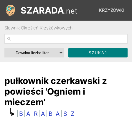
SZARADA
.net
KRZYŻÓWKI
Słownik Określeń Krzyżówkowych
REBUSY
ŁAMIGŁÓWKI
WYŚCIGI
pułkownik czerkawski z
powieści 'Ogniem i
SŁOWNIK
mieczem'
B
A
R
A
B
A
S
Z
FORUM