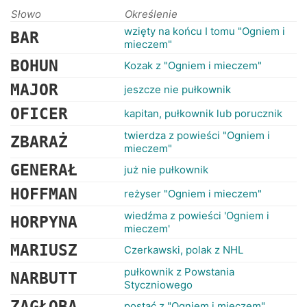
RANKINGI
Słowo
Określenie
wzięty na końcu I tomu "Ogniem i
BAR
mieczem"
BOHUN
Kozak z "Ogniem i mieczem"
MAJOR
jeszcze nie pułkownik
OFICER
kapitan, pułkownik lub porucznik
twierdza z powieści "Ogniem i
ZBARAŻ
mieczem"
GENERAŁ
już nie pułkownik
HOFFMAN
reżyser "Ogniem i mieczem"
wiedźma z powieści 'Ogniem i
HORPYNA
mieczem'
MARIUSZ
Czerkawski, polak z NHL
pułkownik z Powstania
NARBUTT
Styczniowego
ZAGŁOBA
postać z "Ogniem i mieczem"