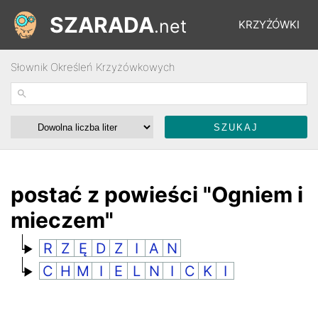
SZARADA
.net
KRZYŻÓWKI
Słownik Określeń Krzyżówkowych
REBUSY
ŁAMIGŁÓWKI
WYŚCIGI
postać z powieści "Ogniem i
mieczem"
SŁOWNIK
R
Z
Ę
D
Z
I
A
N
C
H
M
I
E
L
N
I
C
K
I
FORUM