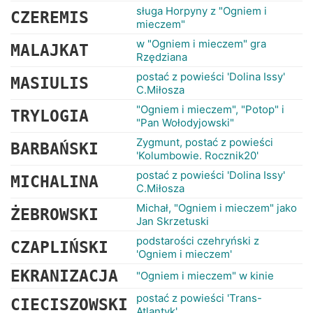
sługa Horpyny z "Ogniem i
CZEREMIS
mieczem"
w "Ogniem i mieczem" gra
MALAJKAT
Rzędziana
postać z powieści 'Dolina Issy'
MASIULIS
C.Miłosza
"Ogniem i mieczem", "Potop" i
TRYLOGIA
"Pan Wołodyjowski"
Zygmunt, postać z powieści
BARBAŃSKI
'Kolumbowie. Rocznik20'
postać z powieści 'Dolina Issy'
MICHALINA
C.Miłosza
Michał, "Ogniem i mieczem" jako
ŻEBROWSKI
Jan Skrzetuski
podstarości czehryński z
CZAPLIŃSKI
'Ogniem i mieczem'
EKRANIZACJA
"Ogniem i mieczem" w kinie
postać z powieści 'Trans-
CIECISZOWSKI
Atlantyk'