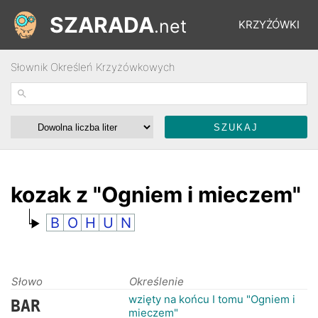
SZARADA
.net
KRZYŻÓWKI
Słownik Określeń Krzyżówkowych
REBUSY
ŁAMIGŁÓWKI
WYŚCIGI
kozak z "Ogniem i mieczem"
B
O
H
U
N
SŁOWNIK
FORUM
Słowo
Określenie
wzięty na końcu I tomu "Ogniem i
BAR
mieczem"