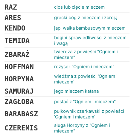
RANKINGI
RAZ
cios lub cięcie mieczem
ARES
grecki bóg z mieczem i zbroją
KENDO
jap. walka bambusowym mieczem
bogini sprawiedliwości z mieczem
TEMIDA
i wagą
twierdza z powieści "Ogniem i
ZBARAŻ
mieczem"
HOFFMAN
reżyser "Ogniem i mieczem"
wiedźma z powieści 'Ogniem i
HORPYNA
mieczem'
SAMURAJ
jego mieczem katana
ZAGŁOBA
postać z "Ogniem i mieczem"
pułkownik czerkawski z powieści
BARABASZ
'Ogniem i mieczem'
sługa Horpyny z "Ogniem i
CZEREMIS
mieczem"