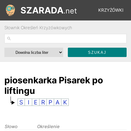
SZARADA
.net
KRZYŻÓWKI
Słownik Określeń Krzyżówkowych
REBUSY
ŁAMIGŁÓWKI
WYŚCIGI
piosenkarka Pisarek po
liftingu
SŁOWNIK
S
I
E
R
P
A
K
FORUM
Słowo
Określenie