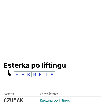
RANKINGI
Esterka po liftingu
S
E
K
R
E
T
A
Słowo
Określenie
CZUMAK
Kuczma po liftingu