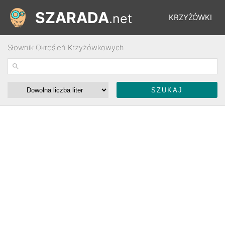
SZARADA
.net
KRZYŻÓWKI
Słownik Określeń Krzyżówkowych
REBUSY
ŁAMIGŁÓWKI
WYŚCIGI
SŁOWNIK
FORUM