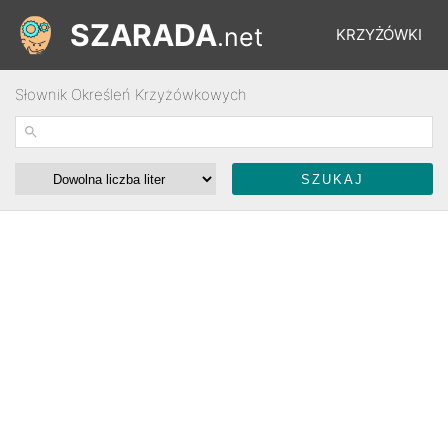
SZARADA
.net
KRZYŻÓWKI
Słownik Określeń Krzyżówkowych
REBUSY
ŁAMIGŁÓWKI
WYŚCIGI
SŁOWNIK
FORUM