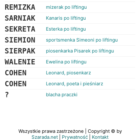
REMIZKA
mizerak po liftingu
SARNIAK
Kanaris po liftingu
SEKRETA
Esterka po liftingu
SIEMION
sportsmenka Simeoni po liftingu
SIERPAK
piosenkarka Pisarek po liftingu
WALENIE
Ewelina po liftingu
COHEN
Leonard, piosenkarz
COHEN
Leonard, poeta i pieśniarz
?
blacha praczki
Wszystkie prawa zastrzeżone | Copyright © by
Szarada.net
|
Prywatność
|
Kontakt