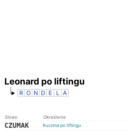
RANKINGI
Leonard po liftingu
R
O
N
D
E
L
A
Słowo
Określenie
CZUMAK
Kuczma po liftingu