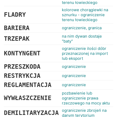
terenu łowieckiego
kolorowe chorągiewki na
FLADRY
sznurku - ograniczenie
terenu łowieckiego
BARIERA
ograniczenie, granica
na nim dywan dostaje
TRZEPAK
"baty"
ograniczenie ilości dóbr
KONTYNGENT
przeznaczonej na import
lub eksport
PRZESZKODA
ograniczenie
RESTRYKCJA
ograniczenie
REGLAMENTACJA
ograniczenie
pozbawienie lub
WYWŁASZCZENIE
ograniczenie prawa
rzeczowego na mocy aktu
ograniczenie zbrojeń na
DEMILITARYZACJA
danym terytorium