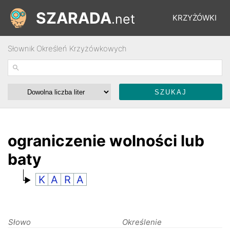
SZARADA
.net
KRZYŻÓWKI
Słownik Określeń Krzyżówkowych
REBUSY
ŁAMIGŁÓWKI
WYŚCIGI
ograniczenie wolności lub
baty
SŁOWNIK
K
A
R
A
FORUM
Słowo
Określenie