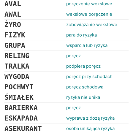
RANKINGI
AVAL
poręczenie wekslowe
AWAL
wekslowe poręczenie
ŻYRO
zobowiązanie wekslowe
FIZYK
para do ryzyka
GRUPA
wsparcia lub ryzyka
RELING
poręcz
TRALKA
podpiera poręcz
WYGODA
poręcz przy schodach
POCHWYT
poręcz schodowa
ŚMIAŁEK
ryzyka nie unika
BARIERKA
poręcz
ESKAPADA
wyprawa z dozą ryzyka
ASEKURANT
osoba unikająca ryzyka