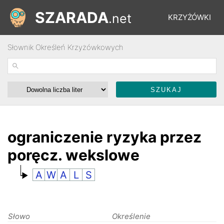
SZARADA
.net
KRZYŻÓWKI
Słownik Określeń Krzyżówkowych
REBUSY
ŁAMIGŁÓWKI
WYŚCIGI
ograniczenie ryzyka przez
poręcz. wekslowe
SŁOWNIK
A
W
A
L
S
FORUM
Słowo
Określenie