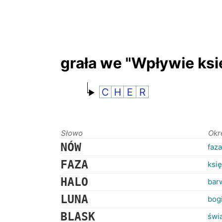
grała we "Wpływie ksi
C
H
E
R
Słowo
Okr
NÓW
faza
FAZA
księ
HALO
bar
LUNA
bog
BLASK
świa