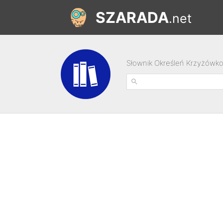
SZARADA
.net
Słownik Określeń Krzyżówk