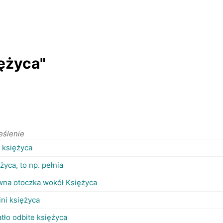
ężyca"
eślenie
 księżyca
życa, to np. pełnia
wna otoczka wokół Księżyca
ini księżyca
tło odbite księżyca