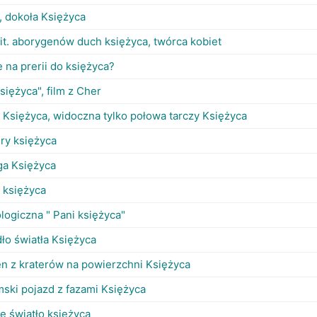
a, dokoła Księżyca
it. aborygenów duch księżyca, twórca kobiet
 na prerii do księżyca?
 księżyca", film z Cher
a Księżyca, widoczna tylko połowa tarczy Księżyca
ery księżyca
ga Księżyca
 księżyca
logiczna " Pani księżyca"
ło światła Księżyca
en z kraterów na powierzchni Księżyca
mski pojazd z fazami Księżyca
e światło księżyca