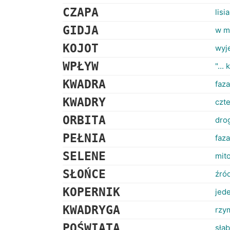
CZAPA
lisi
GIDJA
w m
KOJOT
wyje
WPŁYW
"...
KWADRA
faz
KWADRY
czt
ORBITA
dro
PEŁNIA
faza
SELENE
mito
SŁOŃCE
źród
KOPERNIK
jed
KWADRYGA
rzy
POŚWIATA
słab