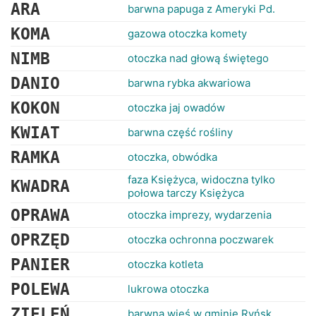
RANKINGI
ARA
barwna papuga z Ameryki Pd.
KOMA
gazowa otoczka komety
NIMB
otoczka nad głową świętego
DANIO
barwna rybka akwariowa
KOKON
otoczka jaj owadów
KWIAT
barwna część rośliny
RAMKA
otoczka, obwódka
faza Księżyca, widoczna tylko
KWADRA
połowa tarczy Księżyca
OPRAWA
otoczka imprezy, wydarzenia
OPRZĘD
otoczka ochronna poczwarek
PANIER
otoczka kotleta
POLEWA
lukrowa otoczka
ZIELEŃ
barwna wieś w gminie Ryńsk