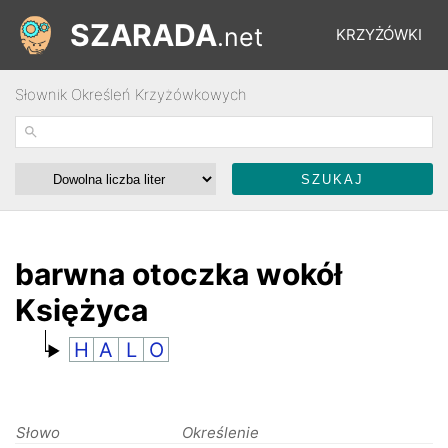
SZARADA
.net
KRZYŻÓWKI
Słownik Określeń Krzyżówkowych
REBUSY
ŁAMIGŁÓWKI
WYŚCIGI
barwna otoczka wokół
Księżyca
SŁOWNIK
H
A
L
O
FORUM
Słowo
Określenie