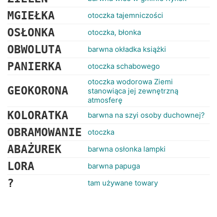
MGIEŁKA
otoczka tajemniczości
OSŁONKA
otoczka, błonka
OBWOLUTA
barwna okładka książki
PANIERKA
otoczka schabowego
otoczka wodorowa Ziemi
GEOKORONA
stanowiąca jej zewnętrzną
atmosferę
KOLORATKA
barwna na szyi osoby duchownej?
OBRAMOWANIE
otoczka
ABAŻUREK
barwna osłonka lampki
LORA
barwna papuga
?
tam używane towary