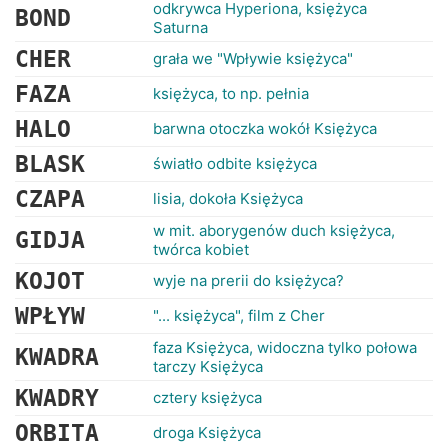
RANKINGI
odkrywca Hyperiona, księżyca
BOND
Saturna
CHER
grała we "Wpływie księżyca"
FAZA
księżyca, to np. pełnia
HALO
barwna otoczka wokół Księżyca
BLASK
światło odbite księżyca
CZAPA
lisia, dokoła Księżyca
w mit. aborygenów duch księżyca,
GIDJA
twórca kobiet
KOJOT
wyje na prerii do księżyca?
WPŁYW
"... księżyca", film z Cher
faza Księżyca, widoczna tylko połowa
KWADRA
tarczy Księżyca
KWADRY
cztery księżyca
ORBITA
droga Księżyca