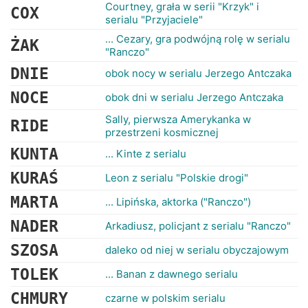
RANKINGI
Courtney, grała w serii "Krzyk" i
COX
serialu "Przyjaciele"
... Cezary, gra podwójną rolę w serialu
ŻAK
"Ranczo"
DNIE
obok nocy w serialu Jerzego Antczaka
NOCE
obok dni w serialu Jerzego Antczaka
Sally, pierwsza Amerykanka w
RIDE
przestrzeni kosmicznej
KUNTA
... Kinte z serialu
KURAŚ
Leon z serialu "Polskie drogi"
MARTA
... Lipińska, aktorka ("Ranczo")
NADER
Arkadiusz, policjant z serialu "Ranczo"
SZOSA
daleko od niej w serialu obyczajowym
TOLEK
... Banan z dawnego serialu
CHMURY
czarne w polskim serialu