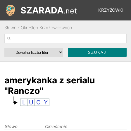
SZARADA
.net
KRZYŻÓWKI
Słownik Określeń Krzyżówkowych
REBUSY
ŁAMIGŁÓWKI
WYŚCIGI
amerykanka z serialu
"Ranczo"
SŁOWNIK
L
U
C
Y
FORUM
Słowo
Określenie