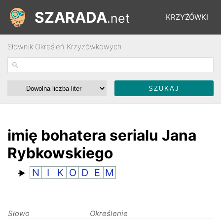
SZARADA
.net
KRZYŻÓWKI
Słownik Określeń Krzyżówkowych
REBUSY
ŁAMIGŁÓWKI
WYŚCIGI
imię bohatera serialu Jana
Rybkowskiego
SŁOWNIK
N
I
K
O
D
E
M
FORUM
Słowo
Określenie