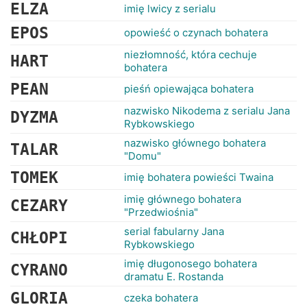
RANKINGI
ELZA
imię lwicy z serialu
EPOS
opowieść o czynach bohatera
niezłomność, która cechuje
HART
bohatera
PEAN
pieśń opiewająca bohatera
nazwisko Nikodema z serialu Jana
DYZMA
Rybkowskiego
nazwisko głównego bohatera
TALAR
"Domu"
TOMEK
imię bohatera powieści Twaina
imię głównego bohatera
CEZARY
"Przedwiośnia"
serial fabularny Jana
CHŁOPI
Rybkowskiego
imię długonosego bohatera
CYRANO
dramatu E. Rostanda
GLORIA
czeka bohatera