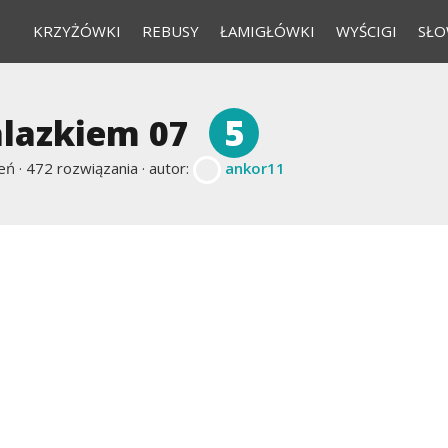
KRZYŻÓWKI
REBUSY
ŁAMIGŁÓWKI
WYŚCIGI
SŁO
5
alazkiem 07
eń ·
472 rozwiązania · autor:
ankor11