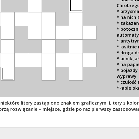
Chrobreg
* przysma
* na nich 
* zakaza
* potoczn
automaty
* antytry
* kwitnie 
* droga d
* pilnik j
* na papie
* pojazdy
wyprawy
* czułość
* łapie o
 niektóre litery zastąpiono znakiem graficznym. Litery z kolo
orzą rozwiązanie – miejsce, gdzie po raz pierwszy zastosowa