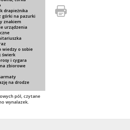
o
k drapieżnika
z górki na pazurki
ny znakiem
ie urządzenia
czne
nitariuszka
raz
o wiedzy o sobie
ak świerk
rosy i cygara
 na zbiorowe
 sarmaty
kazję na drodze
rowych pól, czytane
no wynalazek.