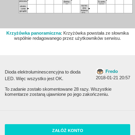
pro­ce­su
dok­try­
łu po­to­
na
we­go
na no­
ukwie­
dze
co­ne
Ada­ma
grząd­ki
Ma­ły­
sza
Krzyżówka panoramiczna
: Krzyżówka powstała ze słownika
wspólnie redagowanego przez użytkowników serwisu.
Fredo
Dioda elektroluminescencyjna to dioda
2018-01-21 20:57
LED. Więc wszystko jest OK.
To zadanie zostało skomentowane 28 razy. Wszystkie
komentarze zostaną ujawnione po jego zakończeniu.
ZAŁÓŻ KONTO