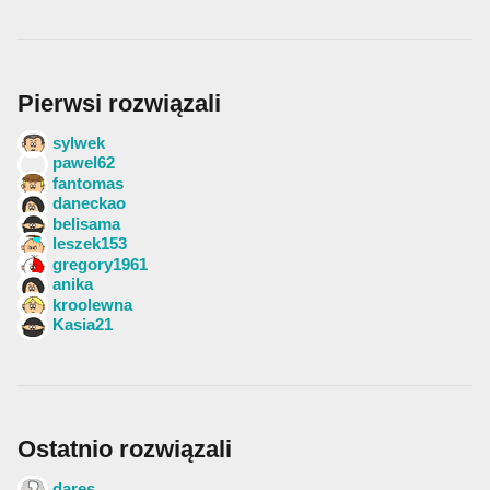
Pierwsi rozwiązali
sylwek
pawel62
fantomas
daneckao
belisama
leszek153
gregory1961
anika
kroolewna
Kasia21
Ostatnio rozwiązali
dares