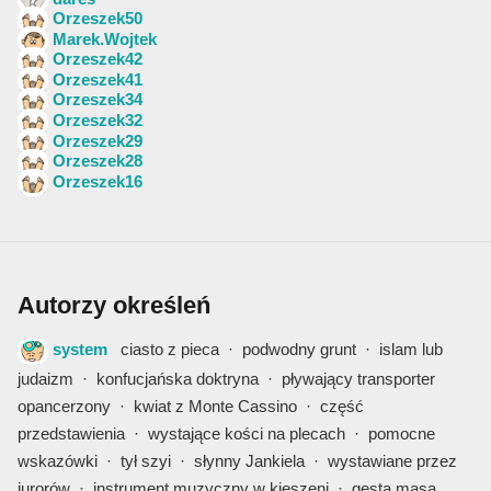
Orzeszek50
Marek.Wojtek
Orzeszek42
Orzeszek41
Orzeszek34
Orzeszek32
Orzeszek29
Orzeszek28
Orzeszek16
Autorzy określeń
system
ciasto z pieca
·
podwodny grunt
·
islam lub
judaizm
·
konfucjańska doktryna
·
pływający transporter
opancerzony
·
kwiat z Monte Cassino
·
część
przedstawienia
·
wystające kości na plecach
·
pomocne
wskazówki
·
tył szyi
·
słynny Jankiela
·
wystawiane przez
jurorów
·
instrument muzyczny w kieszeni
·
gęsta masa