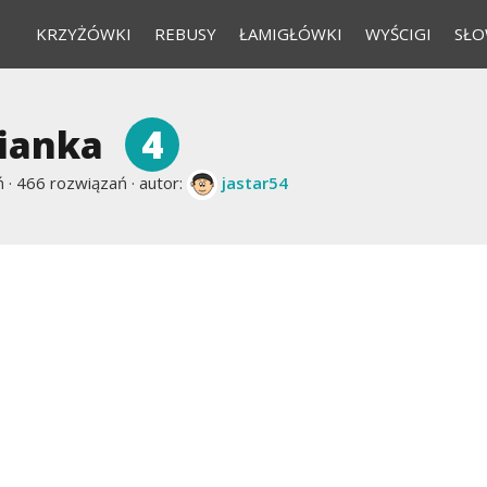
KRZYŻÓWKI
REBUSY
ŁAMIGŁÓWKI
WYŚCIGI
SŁO
4
nianka
 ·
466 rozwiązań · autor:
jastar54