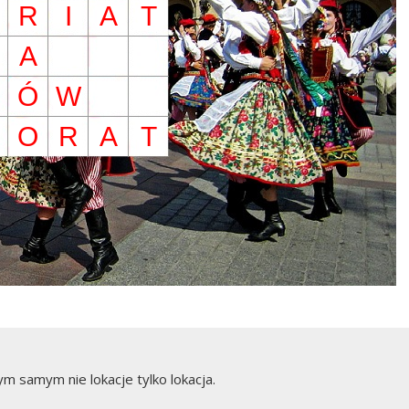
R
I
A
T
A
Ó
W
O
R
A
T
 Tym samym nie lokacje tylko lokacja.