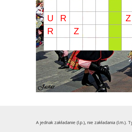
U
R
Z
R
Z
A jednak zakładanie (l.p.), nie zakładania (l.m.).