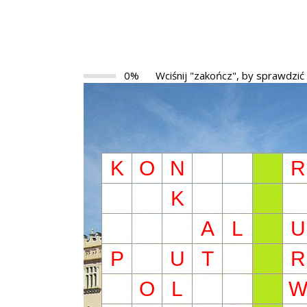
0%
Wciśnij "zakończ", by sprawdzić
K
O
N
R
K
A
L
U
P
U
T
R
O
L