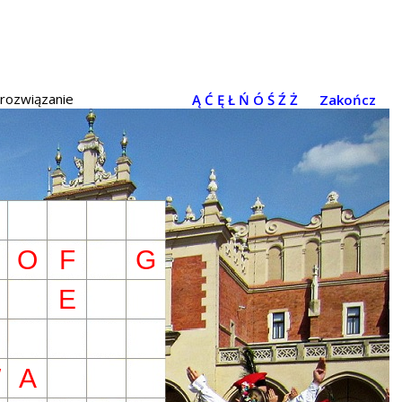
 rozwiązanie
Ą
Ć
Ę
Ł
Ń
Ó
Ś
Ź
Ż
Zakończ
O
F
G
E
W
A