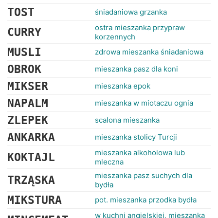
TOST
śniadaniowa grzanka
ostra mieszanka przypraw
CURRY
korzennych
MUSLI
zdrowa mieszanka śniadaniowa
OBROK
mieszanka pasz dla koni
MIKSER
mieszanka epok
NAPALM
mieszanka w miotaczu ognia
ZLEPEK
scalona mieszanka
ANKARKA
mieszanka stolicy Turcji
mieszanka alkoholowa lub
KOKTAJL
mleczna
mieszanka pasz suchych dla
TRZĄSKA
bydła
MIKSTURA
pot. mieszanka przodka bydła
w kuchni angielskiej, mieszanka