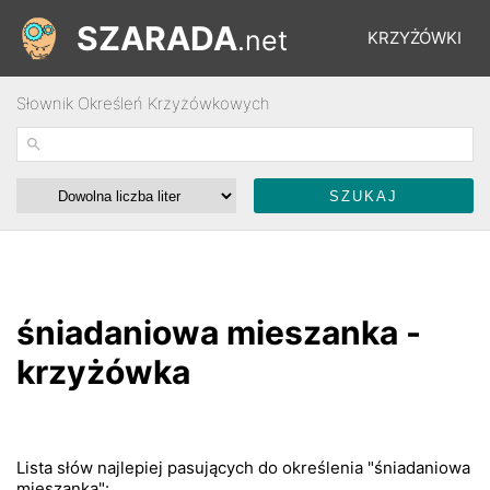
SZARADA
.net
KRZYŻÓWKI
Słownik Określeń Krzyżówkowych
REBUSY
ŁAMIGŁÓWKI
WYŚCIGI
śniadaniowa mieszanka -
SŁOWNIK
krzyżówka
FORUM
Lista słów najlepiej pasujących do określenia "śniadaniowa
mieszanka":