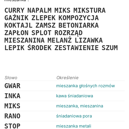
RANKINGI
CURRY
NAPALM
MIKS
MIKSTURA
GAŹNIK
ZLEPEK
KOMPOZYCJA
KOKTAJL
ZAMSZ
BETONIARKA
ZAPŁON
SPLOT
ROZRZĄD
MIESZANINA
MELANŻ
LIZAWKA
LEPIK
ŚRODEK
ZESTAWIENIE
SZUM
Słowo
Określenie
GWAR
mieszanka głośnych rozmów
INKA
kawa śniadaniowa
MIKS
mieszanka, mieszanina
RANO
śniadaniowa pora
STOP
mieszanka metali