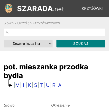
SZARADA
.net
KRZYŻÓWKI
Słownik Określeń Krzyżówkowych
REBUSY
ŁAMIGŁÓWKI
WYŚCIGI
pot. mieszanka przodka
bydła
SŁOWNIK
M
I
K
S
T
U
R
A
FORUM
Słowo
Określenie