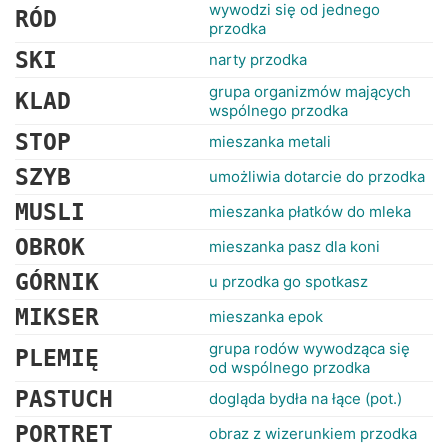
RANKINGI
wywodzi się od jednego
RÓD
przodka
SKI
narty przodka
grupa organizmów mających
KLAD
wspólnego przodka
STOP
mieszanka metali
SZYB
umożliwia dotarcie do przodka
MUSLI
mieszanka płatków do mleka
OBROK
mieszanka pasz dla koni
GÓRNIK
u przodka go spotkasz
MIKSER
mieszanka epok
grupa rodów wywodząca się
PLEMIĘ
od wspólnego przodka
PASTUCH
dogląda bydła na łące (pot.)
PORTRET
obraz z wizerunkiem przodka