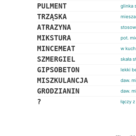
PULMENT
glinka
TRZĄSKA
miesza
ATRAZYNA
stosow
MIKSTURA
pot. m
MINCEMEAT
w kuchn
SZMERGIEL
skała s
GIPSOBETON
lekki 
MISZKULANCJA
daw. m
GRODZIANIN
daw. m
?
łączy z