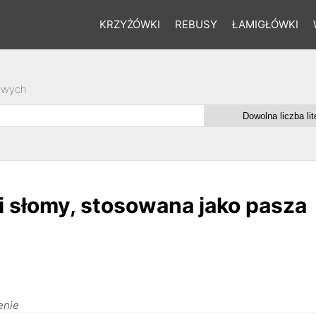
KRZYŻÓWKI
REBUSY
ŁAMIGŁÓWKI
owych
i słomy, stosowana jako pasza
enie