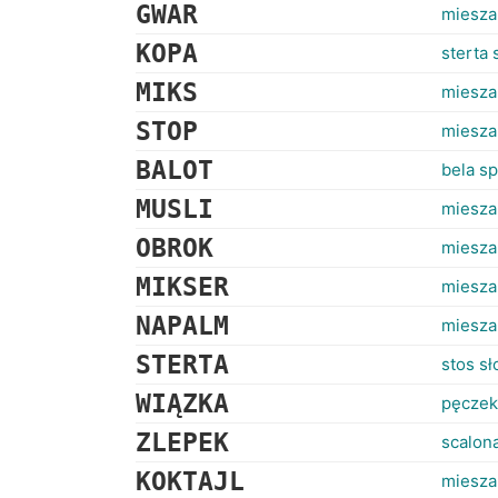
GWAR
miesza
KOPA
sterta 
MIKS
miesza
STOP
miesza
BALOT
bela sp
MUSLI
miesza
OBROK
miesza
MIKSER
miesza
NAPALM
miesza
STERTA
stos sł
WIĄZKA
pęczek
ZLEPEK
scalon
KOKTAJL
miesza