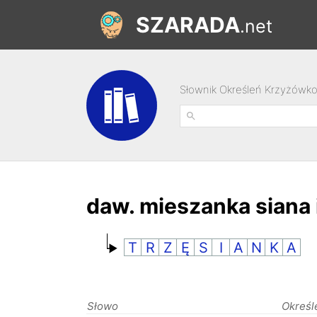
SZARADA
.net
Słownik Określeń Krzyżówk
daw. mieszanka siana 
T
R
Z
Ę
S
I
A
N
K
A
Słowo
Określ