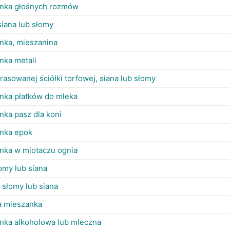
nka głośnych rozmów
siana lub słomy
nka, mieszanina
nka metali
rasowanej ściółki torfowej, siana lub słomy
nka płatków do mleka
nka pasz dla koni
nka epok
nka w miotaczu ognia
omy lub siana
 słomy lub siana
a mieszanka
nka alkoholowa lub mleczna