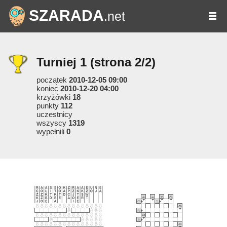
SZARADA
.net
Turniej 1
(strona 2/2)
początek
2010-12-05 09:00
koniec
2010-12-20 04:00
krzyżówki
18
punkty
112
uczestnicy
wszyscy
1319
wypełnili
0
A
A
Ktoś
Udało
kuku!
kuku!
to
Ci się!
widzi?
Udało
Ktoś
Ci się!
to
widzi?
Udało
Ci się!
Ahoj,
kolego!
Tu są
napisy!
Ktoś
to
widzi?
Tu są
napisy!