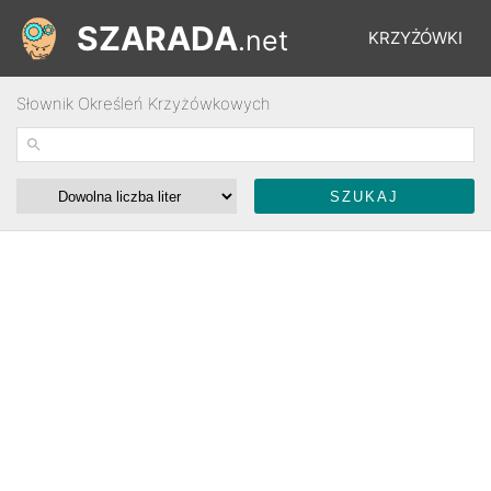
SZARADA
.net
KRZYŻÓWKI
Słownik Określeń Krzyżówkowych
REBUSY
ŁAMIGŁÓWKI
WYŚCIGI
SŁOWNIK
FORUM