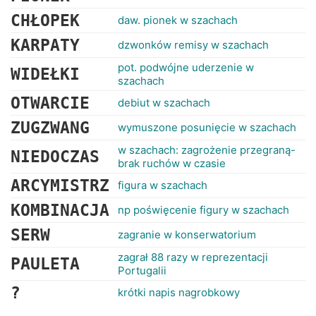
CHŁOPEK
daw. pionek w szachach
KARPATY
dzwonków remisy w szachach
pot. podwójne uderzenie w
WIDEŁKI
szachach
OTWARCIE
debiut w szachach
ZUGZWANG
wymuszone posunięcie w szachach
w szachach: zagrożenie przegraną-
NIEDOCZAS
brak ruchów w czasie
ARCYMISTRZ
figura w szachach
KOMBINACJA
np poświęcenie figury w szachach
SERW
zagranie w konserwatorium
zagrał 88 razy w reprezentacji
PAULETA
Portugalii
?
krótki napis nagrobkowy