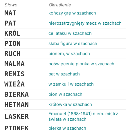
Słowo
Określenie
MAT
kończy grę w szachach
PAT
nierozstrzygnięty mecz w szachach
KRÓL
cel ataku w szachach
PION
słaba figura w szachach
RUCH
pionem, w szachach
MALMA
poświęcenie pionka w szachach
REMIS
pat w szachach
WIEŻA
w zamku i w szachach
BIERKA
pion w szachach
HETMAN
królówka w szachach
Emanuel (1868-1941) niem. mistrz
LASKER
świata w szachach
PIONEK
bierka w szachach