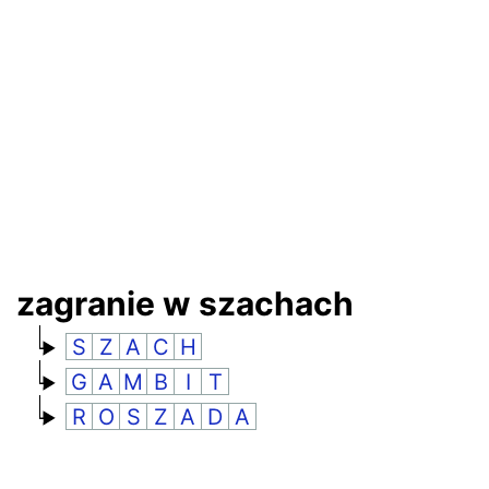
RANKINGI
zagranie w szachach
S
Z
A
C
H
G
A
M
B
I
T
R
O
S
Z
A
D
A