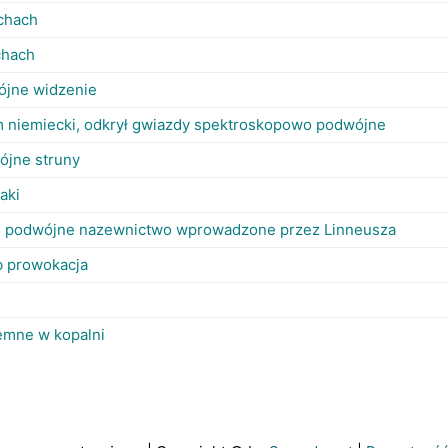
chach
chach
ójne widzenie
om niemiecki, odkrył gwiazdy spektroskopowo podwójne
ójne struny
aki
. - podwójne nazewnictwo wprowadzone przez Linneusza
b prowokacja
emne w kopalni