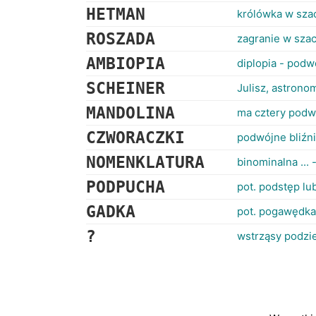
HETMAN
królówka w sza
ROSZADA
zagranie w sza
AMBIOPIA
diplopia - podw
SCHEINER
Julisz, astron
MANDOLINA
ma cztery podw
CZWORACZKI
podwójne bliźni
NOMENKLATURA
binominalna ..
PODPUCHA
pot. podstęp lu
GADKA
pot. pogawędka
?
wstrząsy podzi