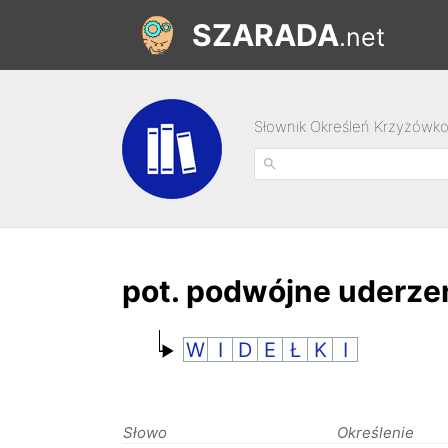
SZARADA
.net
Słownik Określeń Krzyżówk
pot. podwójne uderze
W
I
D
E
Ł
K
I
Słowo
Określenie