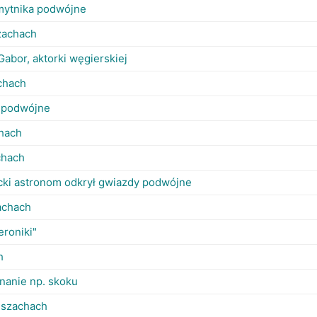
mytnika podwójne
zachach
abor, aktorki węgierskiej
chach
 podwójne
hach
chach
ki astronom odkrył gwiazdy podwójne
achach
eroniki"
h
anie np. skoku
w szachach