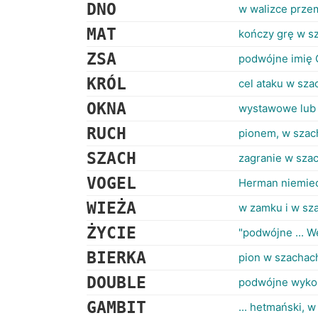
DNO
w walizce prze
MAT
kończy grę w s
ZSA
podwójne imię G
KRÓL
cel ataku w sza
OKNA
wystawowe lub
RUCH
pionem, w szac
SZACH
zagranie w sza
VOGEL
Herman niemiec
WIEŻA
w zamku i w sz
ŻYCIE
"podwójne ... W
BIERKA
pion w szachac
DOUBLE
podwójne wykon
GAMBIT
... hetmański, 