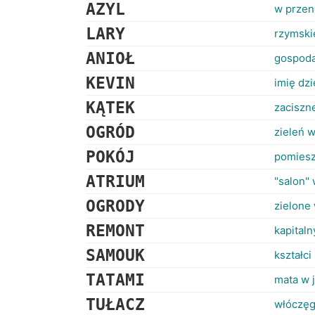
AZYL
w przen
LARY
rzymski
ANIOŁ
gospoda
KEVIN
imię dzi
KĄTEK
zaciszne
OGRÓD
zieleń 
POKÓJ
pomies
ATRIUM
"salon"
OGRODY
zielone
REMONT
kapital
SAMOUK
kształc
TATAMI
mata w 
TUŁACZ
włóczę