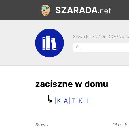
SZARADA
.net
Słownik Określeń Krzyżówk
zaciszne w domu
K
Ą
T
K
I
Słowo
Określe