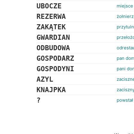
UBOCZE
miejsce 
REZERWA
żołnier
ZAKĄTEK
przytul
GWARDIAN
przełoż
ODBUDOWA
odresta
GOSPODARZ
pan do
GOSPODYNI
pani do
AZYL
zaciszn
KNAJPKA
zaciszny
?
powstał