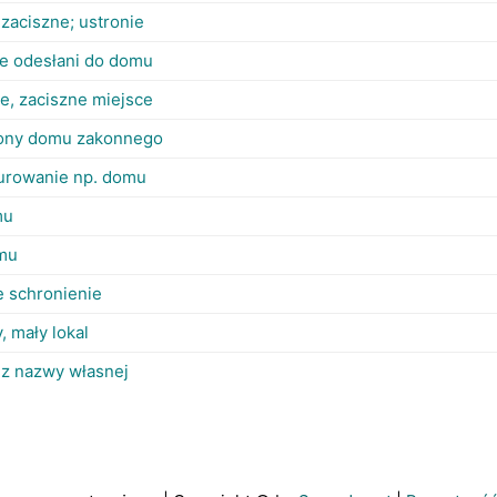
zaciszne; ustronie
ze odesłani do domu
ne, zaciszne miejsce
ony domu zakonnego
urowanie np. domu
mu
mu
e schronienie
, mały lokal
 z nazwy własnej