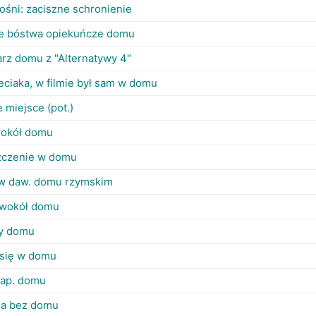
ośni: zaciszne schronienie
e bóstwa opiekuńcze domu
rz domu z "Alternatywy 4"
eciaka, w filmie był sam w domu
 miejsce (pot.)
wokół domu
zczenie w domu
 w daw. domu rzymskim
 wokół domu
ny domu
i się w domu
jap. domu
ga bez domu