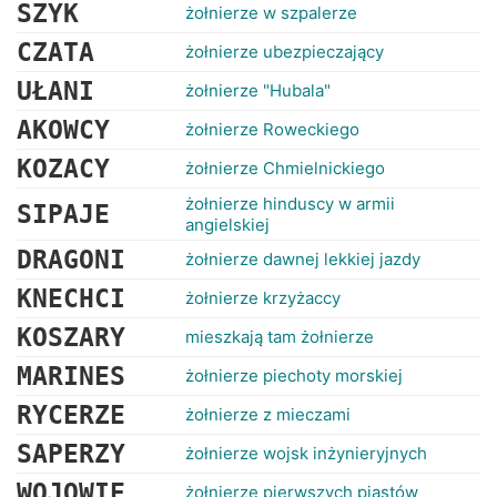
RANKINGI
SZYK
żołnierze w szpalerze
CZATA
żołnierze ubezpieczający
UŁANI
żołnierze "Hubala"
AKOWCY
żołnierze Roweckiego
KOZACY
żołnierze Chmielnickiego
żołnierze hinduscy w armii
SIPAJE
angielskiej
DRAGONI
żołnierze dawnej lekkiej jazdy
KNECHCI
żołnierze krzyżaccy
KOSZARY
mieszkają tam żołnierze
MARINES
żołnierze piechoty morskiej
RYCERZE
żołnierze z mieczami
SAPERZY
żołnierze wojsk inżynieryjnych
WOJOWIE
żołnierze pierwszych piastów