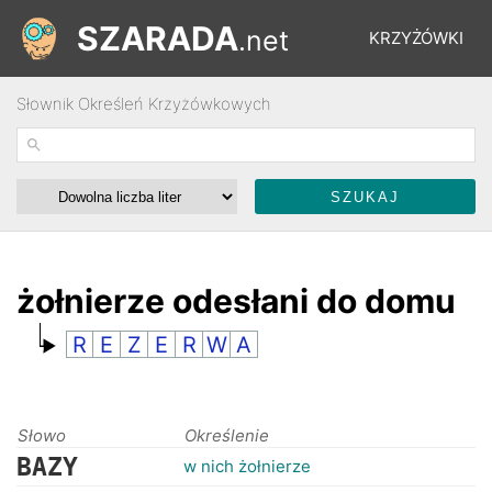
SZARADA
.net
KRZYŻÓWKI
Słownik Określeń Krzyżówkowych
REBUSY
ŁAMIGŁÓWKI
WYŚCIGI
żołnierze odesłani do domu
R
E
Z
E
R
W
A
SŁOWNIK
FORUM
Słowo
Określenie
BAZY
w nich żołnierze