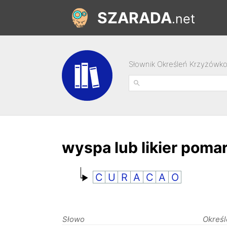
SZARADA
.net
Słownik Określeń Krzyżówk
wyspa lub likier pom
C
U
R
A
C
A
O
Słowo
Określ