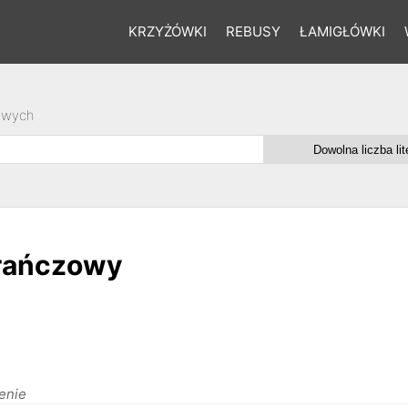
KRZYŻÓWKI
REBUSY
ŁAMIGŁÓWKI
owych
arańczowy
enie