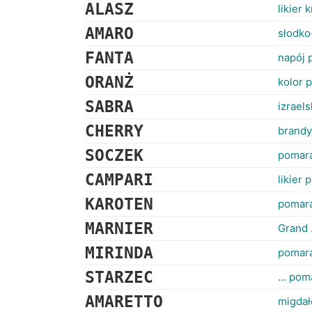
ALASZ
likier
AMARO
słodko-
FANTA
napój
ORANŻ
kolor 
SABRA
izrael
CHERRY
brandy,
SOCZEK
pomara
CAMPARI
likier
KAROTEN
pomar
MARNIER
Grand 
MIRINDA
pomar
STARZEC
... po
AMARETTO
migdał