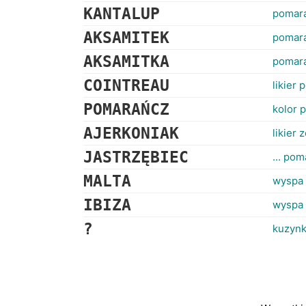
KANTALUP
pomar
AKSAMITEK
pomara
AKSAMITKA
pomara
COINTREAU
likier
POMARAŃCZ
kolor 
AJERKONIAK
likier 
JASTRZĘBIEC
... po
MALTA
wyspa 
IBIZA
wyspa 
?
kuzyn