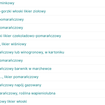
 kminkowy
gorzki włoski likier ziołowy
 pomarańczowy
pomarańczowy
ski likier czekoladowo-pomarańczowy
 likier wiśniowy
ńczowy lub winogronowy, w kartoniku
 pomarańczowy
ańczowy barwnik w marchewce
..., likier pomarańczowy
ańczowy napój gazowany
marańczowy, roślina wapieniolubna
owy likier włoski