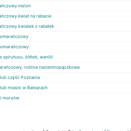
ańczowy melon
ńczowy kwiat na rabacie
ńczowy kwiatek z rabatek
 pomarańczowy
pomarańczowy
ze spirytusu, żółtek, wanilii
marańczowy, roślina naziemnopączkowa
lub część Poznania
lub miasto w Balearach
ki morsów